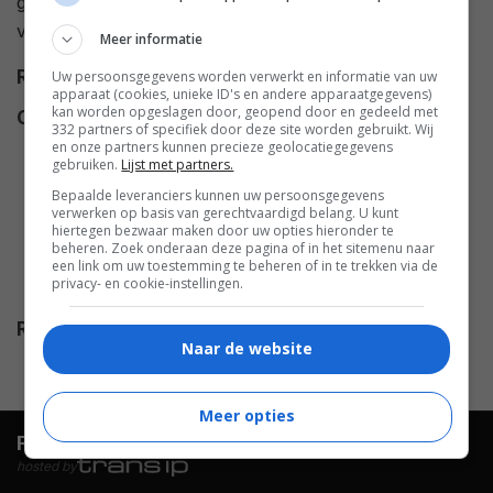
gruwelijke daad of is dit het begin van een
verschrikkelijke reeds koelbloedige moorden?
Meer informatie
Regie
Douglas Jackson
.
Uw persoonsgegevens worden verwerkt en informatie van uw
apparaat (cookies, unieke ID's en andere apparaatgegevens)
kan worden opgeslagen door, geopend door en gedeeld met
Cast
William R. Moses
,
Lawrence
332 partners of specifiek door deze site worden gebruikt. Wij
Dane
,
James Bradford
,
James
en onze partners kunnen precieze geolocatiegegevens
gebruiken.
Lijst met partners.
Wilder
,
Jamie Luner
,
Sabine
Bepaalde leveranciers kunnen uw persoonsgegevens
Karsenti
,
Lisa Langlois
,
James
verwerken op basis van gerechtvaardigd belang. U kunt
hiertegen bezwaar maken door uw opties hieronder te
O'Regan
,
Sophie Gendron
,
Todd
beheren. Zoek onderaan deze pagina of in het sitemenu naar
Duckworth
,
Allison Graham
,
een link om uw toestemming te beheren of in te trekken via de
privacy- en cookie-instellingen.
Kathy Logan
,
Brett Watson
.
Release
22.05.2006
Naar de website
Meer opties
FilmTotaal.
Hét online filmoverzicht.
hosted by