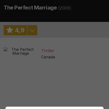
The Perfect Marriage
(2006)
4
,
9
5,1
/ 631
Thriller
2,3
/ 34
Canada