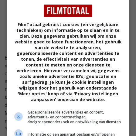
FilmTotaal gebruikt cookies (en vergelijkbare
technieken) om informatie op te slaan en in te
zien. Deze gegevens gebruiken wij om onze
website goed te laten functioneren, het gebruik
van de website te analyseren,
gepersonaliseerde content en advertenties te
Een gelukkig leven wenst iedereen. Het lijkt zo
tonen, de effectiviteit van advertenties en
content te meten en onze diensten te
makkelijk: een leuke baan, een fijn huis, een mooie
verbeteren. Hiervoor verzamelen wij gegevens
omgeving, voldoende geld, volop liefde en een
zoals unieke advertentie ID’s, geolocatie en
meedenkende fantastische partner. Alles loopt op
surfgedrag. Je kunt je cookie instellingen
wijzigen door het gebruik van onderstaande
rolletjes en de buitenwereld ziet je ook als het ideale
'Meer opties' knop of via 'Privacy instellingen
stel. Annie en Michael zijn zo'n perfect stel, althans
aanpassen' onderaan de website.
dat denkt iedereen. Toch kan schijn bedriegen als
Gepersonaliseerde advertenties en content,
Michael vermoord wordt. Was het huwelijk dan toch
advertentie- en contentmetingen,
niet zo perfect? Waar komt ineens die mysterieuze
doelgroepenonderzoek en ontwikkeling van diensten
'lover' van Annie vandaan? En... blijft het bij deze ene
Informatie op een apparaat opslaan en/of openen