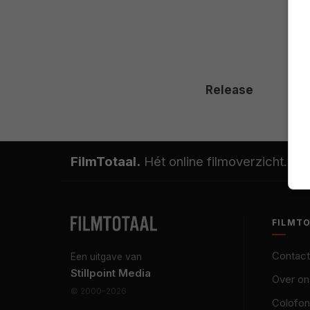
Release
FilmTotaal.
Hét online filmoverzicht.
FILMT
Contact
Een uitgave van
Stillpoint Media
Over on
© 2000–2026
Colofon