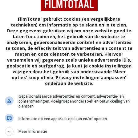
FilmTotaal gebruikt cookies (en vergelijkbare
 coming.
technieken) om informatie op te slaan en in te zien.
Deze gegevens gebruiken wij om onze website goed te
laten functioneren, het gebruik van de website te
analyseren, gepersonaliseerde content en advertenties
te tonen, de effectiviteit van advertenties en content te
AD
DRAMA
THRILLER
VERENIGDE STATEN
meten en onze diensten te verbeteren. Hiervoor
verzamelen wij gegevens zoals unieke advertentie ID’s,
geolocatie en surfgedrag. Je kunt je cookie instellingen
wijzigen door het gebruik van onderstaande 'Meer
opties' knop of via 'Privacy instellingen aanpassen'
onderaan de website.
en politieman die in een dronken bui zijn dienstpistool
Gepersonaliseerde advertenties en content, advertentie- en
contentmetingen, doelgroepenonderzoek en ontwikkeling van
 overal mensen opduiken die met dat wapen zijn
diensten
Informatie op een apparaat opslaan en/of openen
John Terlesky
.
Meer informatie
Lou Diamond Phillips
,
Steven Bauer
,
Rex