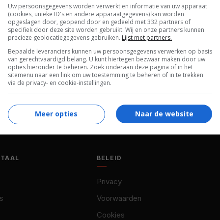
Uw persoonsgegevens worden verwerkt en informatie van uw apparaat
Ryon
,
Jack McGee
,
Carmen Argenziano
,
(cookies, unieke ID's en andere apparaatgegevens) kan worden
Troy Beyer
,
Kari Wuhrer
,
Edoardo Ballerini
,
opgeslagen door, geopend door en gedeeld met 332 partners of
specifiek door deze site worden gebruikt. Wij en onze partners kunnen
Gwen McGee
,
Iva Hasperger
,
Mike Butters
,
precieze geolocatiegegevens gebruiken.
Lijst met partners.
David Reivers
,
Guy Ecker
,
Amye Williams
.
Bepaalde leveranciers kunnen uw persoonsgegevens verwerken op basis
van gerechtvaardigd belang. U kunt hiertegen bezwaar maken door uw
27.06.2002
opties hieronder te beheren. Zoek onderaan deze pagina of in het
sitemenu naar een link om uw toestemming te beheren of in te trekken
via de privacy- en cookie-instellingen.
Meer opties
Naar de website
OTAAL
BELEID
Privacy
s
Voorwaarden
Cookies