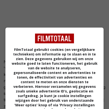
FilmTotaal gebruikt cookies (en vergelijkbare
technieken) om informatie op te slaan en in te
zien. Deze gegevens gebruiken wij om onze
Na de laffe zelfmoord van haar man Ronnie, hebben
website goed te laten functioneren, het gebruik
'wilde' Iris (Laura Linney) en haar zoon geen andere
van de website te analyseren,
gepersonaliseerde content en advertenties te
keus dan in te trekken bij haar kritische en dominante
tonen, de effectiviteit van advertenties en
moeder Minnie (Gena Rowlands), die Iris de schuld
content te meten en onze diensten te
verbeteren. Hiervoor verzamelen wij gegevens
geeft van Ronnie's dood. 8 Jaar later woont Iris er nog
zoals unieke advertentie ID’s, geolocatie en
steeds en maakt ze trouwjurken voor zwangere
surfgedrag. Je kunt je cookie instellingen
tieners voor in haar moeders winkel. Daarnaast neemt
wijzigen door het gebruik van onderstaande
'Meer opties' knop of via 'Privacy instellingen
ze toevlucht in de wodka en leeft ze voortdurend met