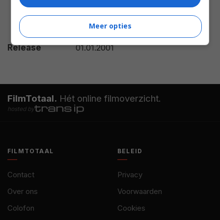
Gibson
,
Philip Eddolls
,
Amy
Stewart
,
Nathan Hoppe
,
Peter
Meer opties
Costigan
,
Caroline Gillis
.
Release
01.01.2001
FilmTotaal.
Hét online filmoverzicht.
hosted by
FILMTOTAAL
BELEID
Contact
Privacy
Over ons
Voorwaarden
Colofon
Cookies