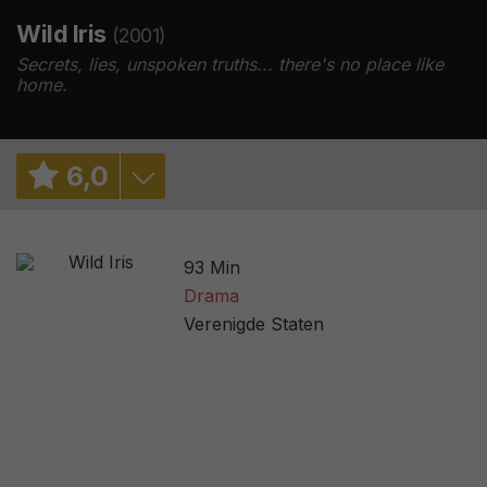
Wild Iris
(2001)
Secrets, lies, unspoken truths... there's no place like
home.
6
,
0
6,3
/ 497
93 Min
2,9
/ 19
Drama
Verenigde Staten