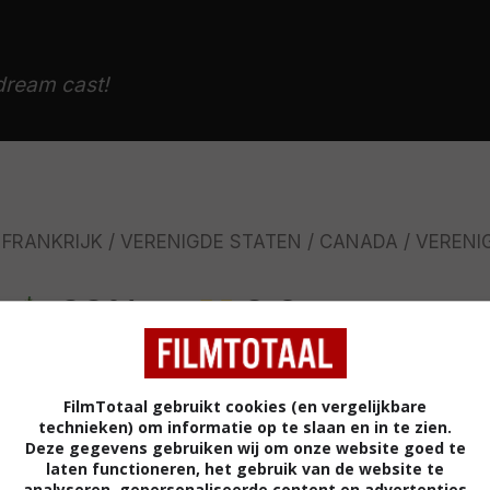
dream cast!
FRANKRIJK
VERENIGDE STATEN
CANADA
VERENI
33%
3,2
/ 6
/ 181
leider van een bende inbrekers. Hij droomt ervan eens
FilmTotaal gebruikt cookies (en vergelijkbare
aan. Als zijn baas Bastaldi hem vertelt dat zij in
technieken) om informatie op te slaan en in te zien.
Deze gegevens gebruiken wij om onze website goed te
 huis juwelen gaan stelen, lijkt dat een eenvoudig
laten functioneren, het gebruik van de website te
adjes te laten verlopen, worden ze geholpen door een
analyseren, gepersonaliseerde content en advertenties