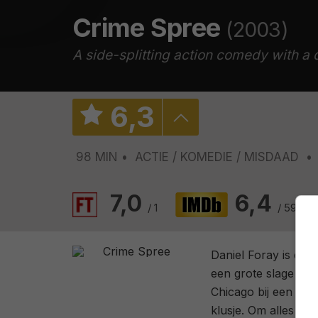
Crime Spree
(2003)
A side-splitting action comedy with a 
6
,
3
98 MIN
ACTIE
KOMEDIE
MISDAAD
7,0
6,4
/ 1
/ 5928
Daniel Foray is de 
een grote slage te sl
Chicago bij een duur
klusje. Om alles gl