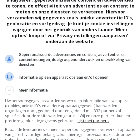
ze in Chicago aankomen, loopt echter alles mis. Ze
te tonen, de effectiviteit van advertenties en content te
meten en onze diensten te verbeteren. Hiervoor
en zwarte bende, stelen de auto van een gangster en
verzamelen wij gegevens zoals unieke advertentie ID’s,
erkeerde huis. Te laat komen ze erachter dat ze het
geolocatie en surfgedrag. Je kunt je cookie instellingen
oofd van de plaatselijke Maffia, aan het leegroven
wijzigen door het gebruik van onderstaande 'Meer
opties' knop of via 'Privacy instellingen aanpassen'
dt het huis in de gaten gehouden door de FBI.
onderaan de website.
de dievenvrienden uit handen te blijven van de
 totale politiemacht van Chicago.
Gepersonaliseerde advertenties en content, advertentie- en
contentmetingen, doelgroepenonderzoek en ontwikkeling van
diensten
Brad Mirman
.
Informatie op een apparaat opslaan en/of openen
Gérard Depardieu
,
Harvey Keitel
,
Diego
Chambers
,
Shawn Lawrence
,
Abe Vigoda
,
Meer informatie
Carlos Diaz
,
Joanne Kelly
,
Stéphane Freiss
,
Uw persoonsgegevens worden verwerkt en informatie van uw apparaat
Gino Marrocco
,
Saïd Taghmaoui
,
Renaud
,
(cookies, unieke ID's en andere apparaatgegevens) kan worden
Richard Bohringer
,
Johnny Hallyday
,
Albert
opgeslagen door, geopend door en gedeeld met 332 partners of
specifiek door deze site worden gebruikt. Wij en onze partners kunnen
Dray
,
Sal Figliomeni
.
precieze geolocatiegegevens gebruiken.
Lijst met partners.
Bepaalde leveranciers kunnen uw persoonsgegevens verwerken op basis
16.04.2003
van gerechtvaardigd belang. U kunt hiertegen bezwaar maken door uw
opties hieronder te beheren. Zoek onderaan deze pagina of in het