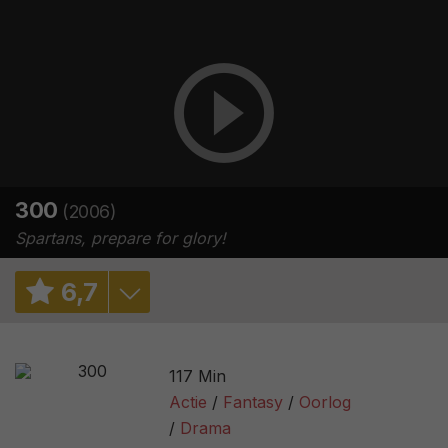
300
(2006)
Spartans, prepare for glory!
6
,
7
7,1
/ 170
117 Min
7,6
/ 915490
Actie
Fantasy
Oorlog
Drama
61%
/ 238