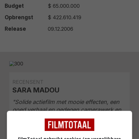
Budget
$ 65.000.000
Opbrengst
$ 422.610.419
Release
09.12.2006
RECENSENT
SARA MADOU
"Solide actiefilm met mooie effecten, een
goed verhaal en gedegen camerawerk en
editing."
FilmTotaal gebruikt cookies (en vergelijkbare