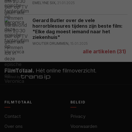
EMELYNE SIX,
21.01.2025
Gerard Butler over de vele
horrorblessures tijdens zijn beste film:
"Elke dag moest iemand naar het
ziekenhuis"
WOUTER DRUMMEN,
15.01.2025
alle artikelen (31)
FilmTotaal.
Hét online filmoverzicht.
hosted by
FILMTOTAAL
BELEID
Contact
Privacy
Over ons
Voorwaarden