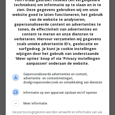
Filmtotaal
technieken) om informatie op te slaan en in te
Recensie
zien. Deze gegevens gebruiken wij om onze
website goed te laten functioneren, het gebruik
van de website te analyseren,
gepersonaliseerde content en advertenties te
tonen, de effectiviteit van advertenties en
content te meten en onze diensten te
verbeteren. Hiervoor verzamelen wij gegevens
zoals unieke advertentie ID’s, geolocatie en
Regie:
Zack Snyder |
Cast:
Gerard Butler
surfgedrag. Je kunt je cookie instellingen
(Leonidas), Lena Headey (Queen Gorgo), David
wijzigen door het gebruik van onderstaande
'Meer opties' knop of via 'Privacy instellingen
Wenham (Dilios), Dominic West (Theron),
aanpassen' onderaan de website.
Vincent Regan (Captain) |
Gepersonaliseerde advertenties en content,
advertentie- en contentmetingen,
Speelduur:
117 minuten |
Jaar:
2006
doelgroepenonderzoek en ontwikkeling van diensten
Informatie op een apparaat opslaan en/of openen
Er werd al lang geanticipeerd op
300
, eigenlijk al
sinds de film in productie werd genomen. Vooral
Meer informatie
toen de eerste teasers en trailers beschikbaar
Uw persoonsgegevens worden verwerkt en informatie van uw