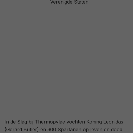
Verenigde Staten
3,7
/ 5776
52
/ 42
In de Slag bij Thermopylae vochten Koning Leonidas
(Gerard Butler) en 300 Spartanen op leven en dood