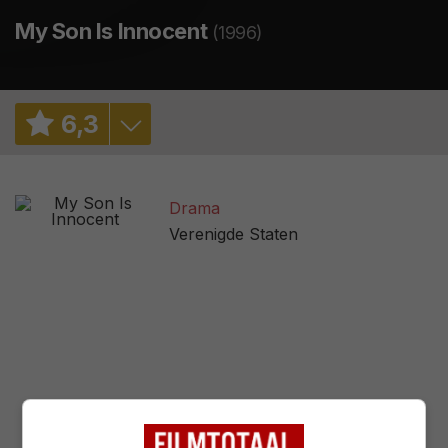
My Son Is Innocent
(1996)
6
,
3
6,0
/ 344
Drama
3,3
/ 2
Verenigde Staten