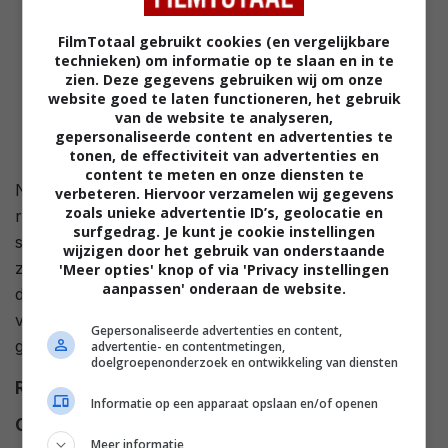
FilmTotaal gebruikt cookies (en vergelijkbare
technieken) om informatie op te slaan en in te
zien. Deze gegevens gebruiken wij om onze
website goed te laten functioneren, het gebruik
van de website te analyseren,
gepersonaliseerde content en advertenties te
tonen, de effectiviteit van advertenties en
content te meten en onze diensten te
Na een brute aanval op een vrouw in haar woning,
verbeteren. Hiervoor verzamelen wij gegevens
zoals unieke advertentie ID’s, geolocatie en
richt de politie zich op tiener Eric Sutter. Wanneer het
surfgedrag. Je kunt je cookie instellingen
slachtoffer Sutter als haar belager identificeert, keren
wijzigen door het gebruik van onderstaande
zijn vrienden, buren en media zich tegen hem. Alleen
'Meer opties' knop of via 'Privacy instellingen
aanpassen' onderaan de website.
door de vastberadenheid van zijn moeder en haar
vriend hebben Eric en het slachtoffer kans op
Gepersonaliseerde advertenties en content,
gerechtigheid
advertentie- en contentmetingen,
doelgroepenonderzoek en ontwikkeling van diensten
Regie
Larry Elikann
.
Informatie op een apparaat opslaan en/of openen
Cast
Michael Greene
,
Nick Stahl
,
Meer informatie