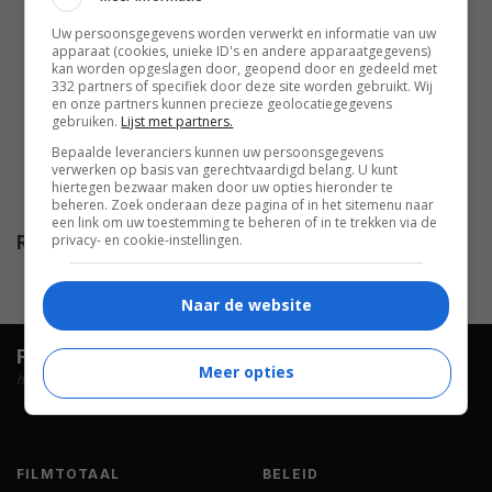
James Sloyan
,
Barry Corbin
,
Matt McCoy
,
Sherman
Uw persoonsgegevens worden verwerkt en informatie van uw
apparaat (cookies, unieke ID's en andere apparaatgegevens)
Augustus
,
John O'Hurley
,
Lisa
kan worden opgeslagen door, geopend door en gedeeld met
332 partners of specifiek door deze site worden gebruikt. Wij
Banes
,
Jamie Rose
,
Michelle
en onze partners kunnen precieze geolocatiegegevens
Williams
,
Carmen Argenziano
,
gebruiken.
Lijst met partners.
Marilu Henner
,
Gregg Henry
,
Bepaalde leveranciers kunnen uw persoonsgegevens
verwerken op basis van gerechtvaardigd belang. U kunt
Charles Kahlenberg
,
Cynthia
hiertegen bezwaar maken door uw opties hieronder te
Jordan
.
beheren. Zoek onderaan deze pagina of in het sitemenu naar
een link om uw toestemming te beheren of in te trekken via de
privacy- en cookie-instellingen.
Release
06.05.1996
Naar de website
FilmTotaal.
Hét online filmoverzicht.
Meer opties
hosted by
FILMTOTAAL
BELEID