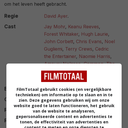
om het leven heeft gebracht.
Regie
David Ayer
.
Cast
Jay Mohr
,
Keanu Reeves
,
Forest Whitaker
,
Hugh Laurie
,
John Corbett
,
Chris Evans
,
Noel
Gugliemi
,
Terry Crews
,
Cedric
the Entertainer
,
Naomie Harris
,
Amaury Nolasco
,
Common
,
The
Game
,
Martha Higareda
,
Cle
Shaheed Sloan
.
Budget
$ 20.000.000
FilmTotaal gebruikt cookies (en vergelijkbare
technieken) om informatie op te slaan en in te
Opbrengst
$ 65.569.869
zien. Deze gegevens gebruiken wij om onze
website goed te laten functioneren, het gebruik
Release
10.04.2008
van de website te analyseren,
gepersonaliseerde content en advertenties te
Release DVD
16.12.2008
tonen, de effectiviteit van advertenties en
content te meten en onze diensten te