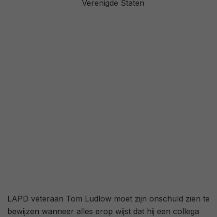
Verenigde Staten
3,2
/ 1618
55
/ 28
LAPD veteraan Tom Ludlow moet zijn onschuld zien te
bewijzen wanneer alles erop wijst dat hij een collega