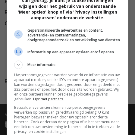
surfgedrag. Je kunt je cookie instellingen
Alt titel
Homeland Security
wijzigen door het gebruik van onderstaande
'Meer opties' knop of via 'Privacy instellingen
Regie
George Gallo
.
aanpassen' onderaan de website.
Cast
Keith David
,
Meg Ryan
,
Selma
Gepersonaliseerde advertenties en content,
Blair
,
Antonio Banderas
,
Trevor
advertentie- en contentmetingen,
Morgan
,
Marco St. John
,
doelgroepenonderzoek en ontwikkeling van diensten
Enrico Colantoni
,
Tarri Markell
,
Informatie op een apparaat opslaan en/of openen
Colin Hanks
,
Eli Danker
,
Aki
Avni
,
John Valdetero
,
Tom
Meer informatie
Adams
,
Mark Meade
,
Jeff Fried
.
Uw persoonsgegevens worden verwerkt en informatie van uw
apparaat (cookies, unieke ID's en andere apparaatgegevens)
Release
30.04.2008
kan worden opgeslagen door, geopend door en gedeeld met
332 partners of specifiek door deze site worden gebruikt. Wij
en onze partners kunnen precieze geolocatiegegevens
gebruiken.
Lijst met partners.
Bepaalde leveranciers kunnen uw persoonsgegevens
verwerken op basis van gerechtvaardigd belang. U kunt
video
hiertegen bezwaar maken door uw opties hieronder te
trailers & clips
beheren. Zoek onderaan deze pagina of in het sitemenu naar
een link om uw toestemming te beheren of in te trekken via de
privacy- en cookie-instellingen.