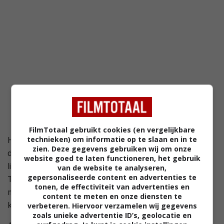
FilmTotaal gebruikt cookies (en vergelijkbare
technieken) om informatie op te slaan en in te
Henry Durand (Colin Hanks) is een jonge FBI-agent
zien. Deze gegevens gebruiken wij om onze
die op een nieuwe zaak wordt gezet. Hij moet zijn
website goed te laten functioneren, het gebruik
libertijnse moeder (Meg Ryan) en haar nieuwe vriend
van de website te analyseren,
gepersonaliseerde content en advertenties te
Tommy (Antonio Banderas) bespioneren, omdat zij
tonen, de effectiviteit van advertenties en
mogelijk betrokken zijn bij een kapitale internationale
content te meten en onze diensten te
kunstzwendel.
verbeteren. Hiervoor verzamelen wij gegevens
zoals unieke advertentie ID’s, geolocatie en