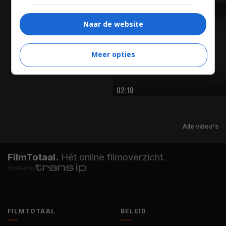
TRAILER
Naar de website
Meer opties
02:10
Alle video's
FilmTotaal.
Hét online filmoverzicht.
hosted by
FILMTOTAAL
BELEID