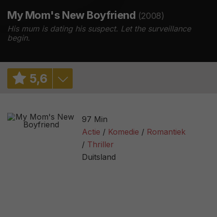
My Mom's New Boyfriend
(2008)
His mum is dating his suspect. Let the surveillance
begin.
5
,
6
6,5
/ 6
97 Min
5,3
/ 12977
Actie
Komedie
Romantiek
Thriller
2,5
/ 252
Duitsland