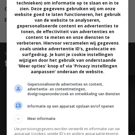
technieken) om informatie op te slaan en in te
zien. Deze gegevens gebruiken wij om onze
Opbrengst
$ 300.218.018
website goed te laten functioneren, het gebruik
van de website te analyseren,
Release
14.12.1978
gepersonaliseerde content en advertenties te
tonen, de effectiviteit van advertenties en
content te meten en onze diensten te
verbeteren. Hiervoor verzamelen wij gegevens
zoals unieke advertentie ID’s, geolocatie en
video
surfgedrag. Je kunt je cookie instellingen
wijzigen door het gebruik van onderstaande
trailers & clips
'Meer opties' knop of via 'Privacy instellingen
aanpassen' onderaan de website.
TRAILER
Gepersonaliseerde advertenties en content,
advertentie- en contentmetingen,
doelgroepenonderzoek en ontwikkeling van diensten
Informatie op een apparaat opslaan en/of openen
Meer informatie
03:01
Uw persoonsgegevens worden verwerkt en informatie van uw
apparaat (cookies, unieke ID's en andere apparaatgegevens)