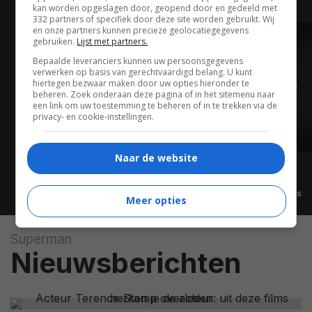
kan worden opgeslagen door, geopend door en gedeeld met
332 partners of specifiek door deze site worden gebruikt. Wij
en onze partners kunnen precieze geolocatiegegevens
gebruiken.
Lijst met partners.
TRAILER
Bepaalde leveranciers kunnen uw persoonsgegevens
verwerken op basis van gerechtvaardigd belang. U kunt
hiertegen bezwaar maken door uw opties hieronder te
beheren. Zoek onderaan deze pagina of in het sitemenu naar
een link om uw toestemming te beheren of in te trekken via de
privacy- en cookie-instellingen.
02:41
Naar de website
Alle video's
Meer opties
Superman
Nieuwsberichten