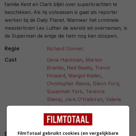
familie Kent en Clark blijkt over superkrachten te
beschikken. Als hij volwassen is gaat als reporter
werken bij de Daily Planet. Wanneer het criminele
meesterbrein Lex Luther de wereld wil overnemen, is
de Superman de enige die hem nog kan stoppen.
Regie
Richard Donner
.
Cast
Gene Hackman
,
Marlon
Brando
,
Ned Beatty
,
Trevor
Howard
,
Margot Kidder
,
Christopher Reeve
,
Glenn Ford
,
Susannah York
,
Terence
Stamp
,
Jack O'Halloran
,
Valerie
Perrine
,
Maria Schell
,
Jackie
Cooper
,
Phyllis Thaxter
,
Jeff
East
.
FilmTotaal gebruikt cookies (en vergelijkbare
Budget
$ 55.000.000