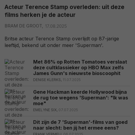
Acteur Terence Stamp overleden: uit deze
films herken je de acteur
BRAM DE GROOT,
17.08.2025
Britse acteur Terence Stamp overlijdt op 87-jarige
leeftijd, bekend uit onder meer 'Superman'.
Met 86% op Rotten Tomatoes verslaat
deze cultklassieker op HBO Max zelfs
James Gunn's nieuwste bioscoophit
DENISE KLERKS,
11.07.2025
Gene Hackman keerde Hollywood bijna
de rug toe wegens 'Superman': "Ik was
moe"
EMELYNE SIX,
07.07.2025
Dit zijn de 7 'Superman'-films van goed
naar slecht: ben jij het ermee eens?
FRANK VERMEIJ,
06.07.2025