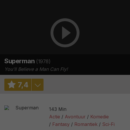
Superman
(1978)
You'll Believe a Man Can Fly!
7
,
4
6,9
/ 59
143 Min
7,4
/ 195738
Actie
Avontuur
Komedie
Fantasy
Romantiek
Sci-Fi
93%
/ 76