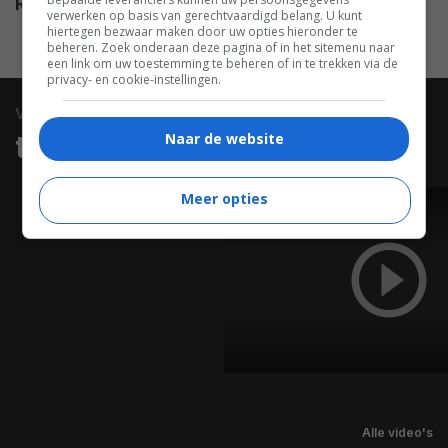
Release DVD
11.08.2009
verwerken op basis van gerechtvaardigd belang. U kunt
hiertegen bezwaar maken door uw opties hieronder te
beheren. Zoek onderaan deze pagina of in het sitemenu naar
een link om uw toestemming te beheren of in te trekken via de
privacy- en cookie-instellingen.
video
Naar de website
trailers & clips
Meer opties
TRAILER
Alle video's