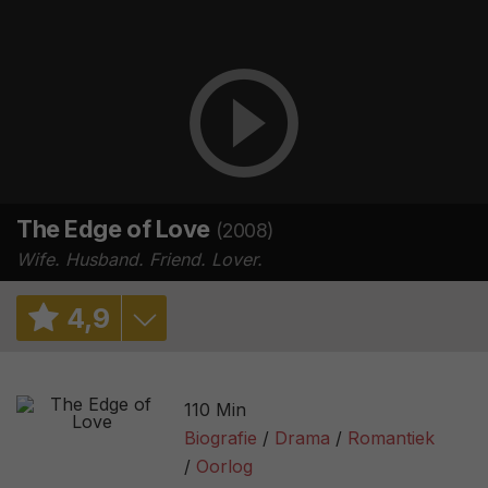
The Edge of Love
(2008)
Wife. Husband. Friend. Lover.
4
,
9
3,5
/ 2
110 Min
6,1
/ 19960
Biografie
Drama
Romantiek
Oorlog
39%
/ 57