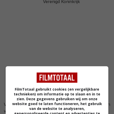
Verenigd Koninkrijk
2,8
/ 161
39
/ 13
FilmTotaal gebruikt cookies (en vergelijkbare
technieken) om informatie op te slaan en in te
zien. Deze gegevens gebruiken wij om onze
website goed te laten functioneren, het gebruik
Vera (Keira Knightley) en Caitlin (Sienna Miller) hebben
van de website te analyseren,
veel overeenkomstige eigenschappen en interesses,
gepersonaliseerde content en advertenties te