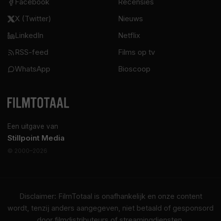
Facebook
Recensies
X (Twitter)
Nieuws
LinkedIn
Netflix
RSS-feed
Films op tv
WhatsApp
Bioscoop
Een uitgave van
Stillpoint Media
© 2000–2026
Disclaimer: FilmTotaal is onafhankelijk en onze content
wordt, tenzij anders aangegeven, niet betaald of gesponsord
door filmdistributeurs of streamingdiensten.