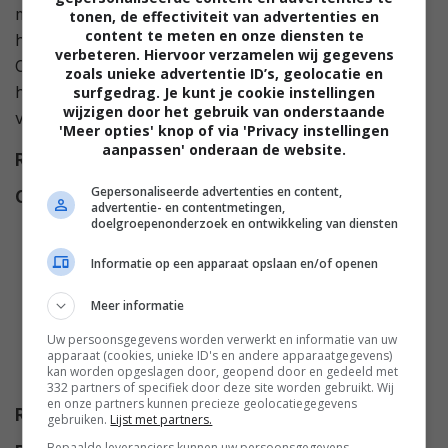
maar de meest opvallende is de man waarvan ze
tonen, de effectiviteit van advertenties en
content te meten en onze diensten te
houden: Dylan Thomas. Ware het niet dat Dylan met
verbeteren. Hiervoor verzamelen wij gegevens
Cailtin getrouwd is, en dat Vera ook een echtgenoot
zoals unieke advertentie ID’s, geolocatie en
heeft. Er ontstaat een complexe relatie waarin menig
surfgedrag. Je kunt je cookie instellingen
wijzigen door het gebruik van onderstaande
vriendschap op het spel komt te staan.
'Meer opties' knop of via 'Privacy instellingen
aanpassen' onderaan de website.
Regie
John Maybury
.
Gepersonaliseerde advertenties en content,
Cast
Geoffrey Beevers
,
Richard
advertentie- en contentmetingen,
Dillane
,
Paul Brooke
,
Keira
doelgroepenonderzoek en ontwikkeling van diensten
Knightley
,
Huw Ceredig
,
Rachel
Informatie op een apparaat opslaan en/of openen
Bell
,
Anne Lambton
,
Richard
Clifford
,
Simon Armstrong
,
Ben
Meer informatie
Batt
,
Joel Dommett
,
Rachel
Uw persoonsgegevens worden verwerkt en informatie van uw
Essex
,
Craig Gallivan
,
Callum
apparaat (cookies, unieke ID's en andere apparaatgegevens)
kan worden opgeslagen door, geopend door en gedeeld met
Godfrey
,
Simon Kassianides
.
332 partners of specifiek door deze site worden gebruikt. Wij
en onze partners kunnen precieze geolocatiegegevens
Release
15.05.2008
gebruiken.
Lijst met partners.
Bepaalde leveranciers kunnen uw persoonsgegevens