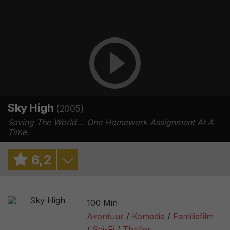
Sky High
(2005)
Saving The World... One Homework Assignment At A
Time.
6
,
2
6,0
/ 22
100 Min
6,3
/ 101427
Avontuur
Komedie
Familiefilm
Sci-Fi
Thriller