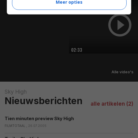
Meer opties
TRAILER
02:33
Alle video's
Sky High
Nieuwsberichten
alle artikelen (2)
Tien minuten preview Sky High
FILMTOTAAL ,
26.07.2005