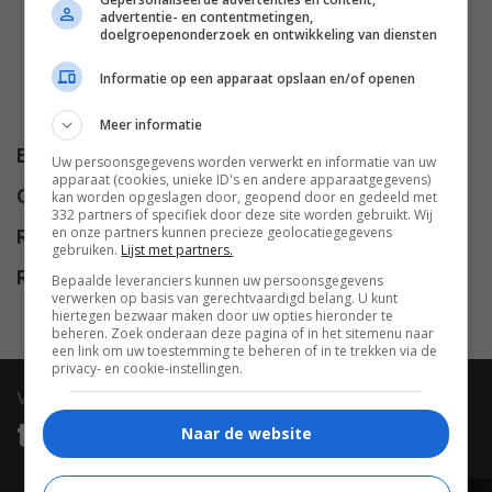
Wynne
,
Nicholas Braun
,
Mary
advertentie- en contentmetingen,
Elizabeth Winstead
,
Danielle
doelgroepenonderzoek en ontwikkeling van diensten
Panabaker
,
Kelly Vitz
,
Dee Jay
Informatie op een apparaat opslaan en/of openen
Daniels
,
Loren Berman
,
Malika
,
Khadijah
,
Will Harris
.
Meer informatie
Budget
$ 35.000.000
Uw persoonsgegevens worden verwerkt en informatie van uw
apparaat (cookies, unieke ID's en andere apparaatgegevens)
Opbrengst
$ 86.369.815
kan worden opgeslagen door, geopend door en gedeeld met
332 partners of specifiek door deze site worden gebruikt. Wij
en onze partners kunnen precieze geolocatiegegevens
Release
29.07.2005
gebruiken.
Lijst met partners.
Release NL
18.07.2006
Bepaalde leveranciers kunnen uw persoonsgegevens
verwerken op basis van gerechtvaardigd belang. U kunt
hiertegen bezwaar maken door uw opties hieronder te
beheren. Zoek onderaan deze pagina of in het sitemenu naar
een link om uw toestemming te beheren of in te trekken via de
privacy- en cookie-instellingen.
video
trailers & clips
Naar de website