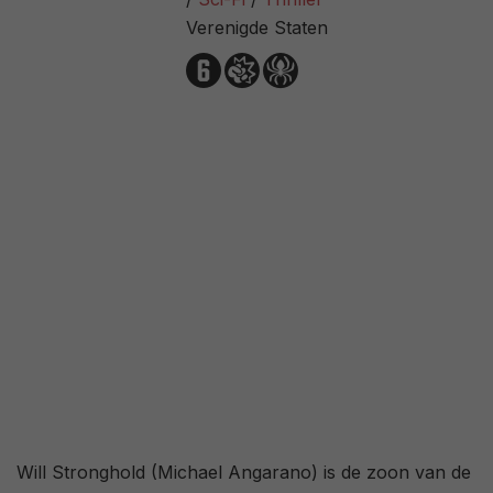
74%
/ 127
Verenigde Staten
3,0
/ 362
62
/ 29
Will Stronghold (Michael Angarano) is de zoon van de