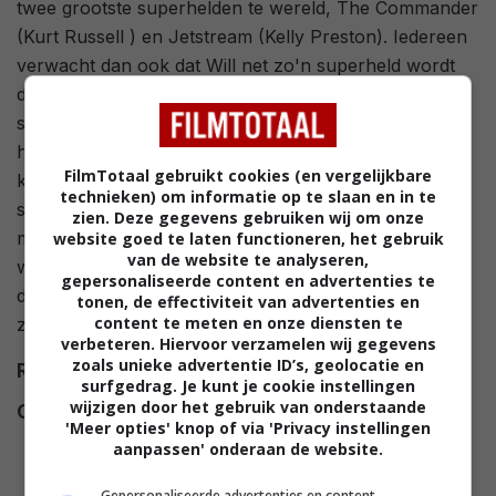
twee grootste superhelden te wereld, The Commander
(Kurt Russell ) en Jetstream (Kelly Preston). Iedereen
verwacht dan ook dat Will net zo'n superheld wordt
dan zijn ouders. Maar wanneer hij naar de bijzondere
school Sky High gaat, waar de nieuwe generatie
helden wordt opgeleid en alleen maar veelbelovende
FilmTotaal gebruikt cookies (en vergelijkbare
kinderen worden toegelaten, blijkt hij geen enkele
technieken) om informatie op te slaan en in te
superkracht te bezitten! Al snel komt Will in het
zien. Deze gegevens gebruiken wij om onze
mislukkelingen-klasje terecht. Het lijkt erop dat hij zo
website goed te laten functioneren, het gebruik
van de website te analyseren,
weinig talent heeft dat hij het nooit verder zal brengen
gepersonaliseerde content en advertenties te
dan 'sidekick'. Niet echt bevorderlijk voor je
tonen, de effectiviteit van advertenties en
content te meten en onze diensten te
zelfvertrouwen en in relatie tot leuke vriendinnetjes...
verbeteren. Hiervoor verzamelen wij gegevens
zoals unieke advertentie ID’s, geolocatie en
Regie
Mike Mitchell
.
surfgedrag. Je kunt je cookie instellingen
wijzigen door het gebruik van onderstaande
Cast
Kevin Heffernan
,
Kelly Preston
,
'Meer opties' knop of via 'Privacy instellingen
Kurt Russell
,
Michael Angarano
,
aanpassen' onderaan de website.
Jake Sandvig
,
Christopher
Gepersonaliseerde advertenties en content,