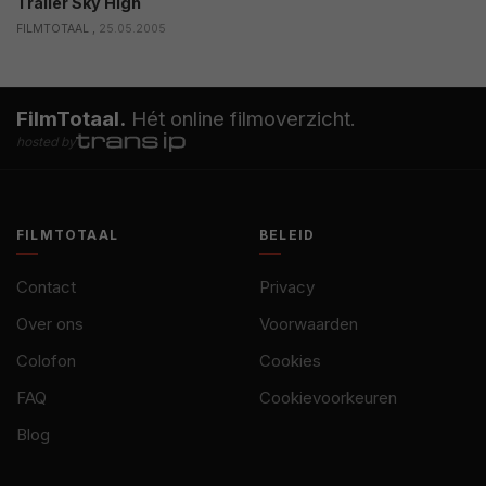
Trailer Sky High
FILMTOTAAL ,
25.05.2005
FilmTotaal.
Hét online filmoverzicht.
hosted by
FILMTOTAAL
BELEID
Contact
Privacy
Over ons
Voorwaarden
Colofon
Cookies
FAQ
Cookievoorkeuren
Blog