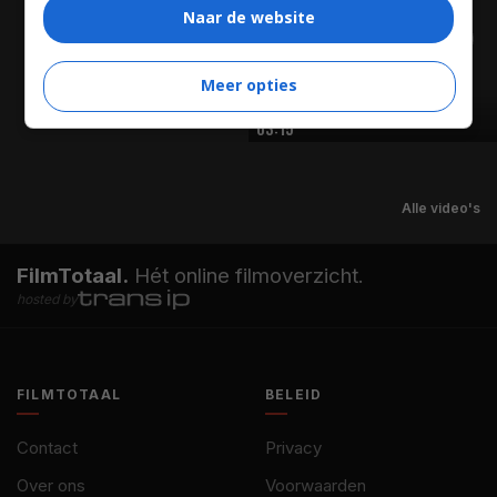
Naar de website
Meer opties
03:15
Alle video's
FilmTotaal.
Hét online filmoverzicht.
hosted by
FILMTOTAAL
BELEID
Contact
Privacy
Over ons
Voorwaarden