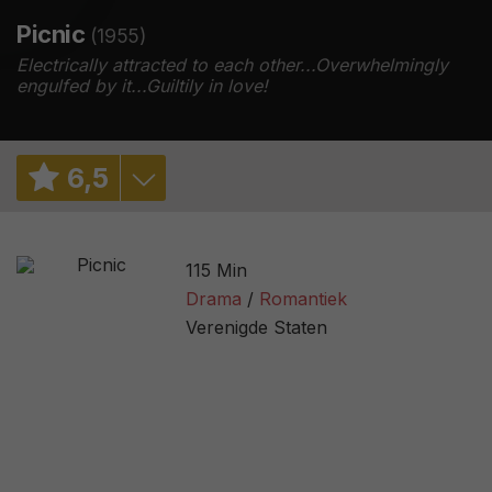
Picnic
(1955)
Electrically attracted to each other...Overwhelmingly
engulfed by it...Guiltily in love!
6
,
5
6,5
/ 2
115 Min
7,0
/ 10718
Drama
Romantiek
Verenigde Staten
45%
/ 11
2,9
/ 52