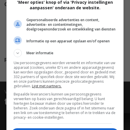
'Meer opties' knop of via 'Privacy instellingen
Cast
Cliff Robertson
,
William Holden
,
aanpassen' onderaan de website.
Kim Novak
,
Verna Felton
,
Nick
Adams
,
Reta Shaw
,
Elizabeth
Gepersonaliseerde advertenties en content,
advertentie- en contentmetingen,
Wilson
,
Raymond Bailey
,
Betty
doelgroepenonderzoek en ontwikkeling van diensten
Field
,
Arthur O'Connell
,
Informatie op een apparaat opslaan en/of openen
Rosalind Russell
,
Susan
Strasberg
.
Meer informatie
Release
18.11.1955
Uw persoonsgegevens worden verwerkt en informatie van uw
apparaat (cookies, unieke ID's en andere apparaatgegevens)
kan worden opgeslagen door, geopend door en gedeeld met
332 partners of specifiek door deze site worden gebruikt. Wij
en onze partners kunnen precieze geolocatiegegevens
gebruiken.
Lijst met partners.
video
Bepaalde leveranciers kunnen uw persoonsgegevens
trailers & clips
verwerken op basis van gerechtvaardigd belang. U kunt
hiertegen bezwaar maken door uw opties hieronder te
beheren. Zoek onderaan deze pagina of in het sitemenu naar
een link om uw toestemming te beheren of in te trekken via de
privacy- en cookie-instellingen.
TRAILER