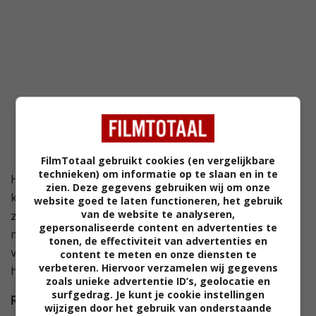
FilmTotaal gebruikt cookies (en vergelijkbare
technieken) om informatie op te slaan en in te
Hal Carter is een rondzwervende charmeur die in een
zien. Deze gegevens gebruiken wij om onze
klein plaatsje terecht komt om een oude vriend op te
website goed te laten functioneren, het gebruik
van de website te analyseren,
zoeken. Hij wil deze eigenlijk om een baantje vragen,
gepersonaliseerde content en advertenties te
maar versiert 's mans vriendin. Iedereen probeert de
tonen, de effectiviteit van advertenties en
vriendin te overtuigen dat Hal een foute kerel is, maar
content te meten en onze diensten te
verbeteren. Hiervoor verzamelen wij gegevens
het blijkt niet zo makkelijk haar dat in te laten zien.
zoals unieke advertentie ID’s, geolocatie en
surfgedrag. Je kunt je cookie instellingen
Regie
Joshua Logan
.
wijzigen door het gebruik van onderstaande