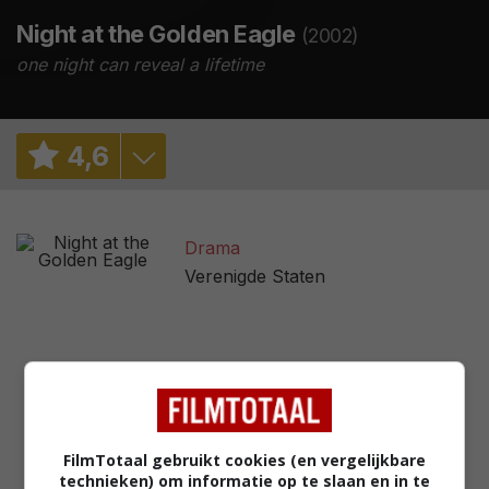
Night at the Golden Eagle
(2002)
one night can reveal a lifetime
4
,
6
5,7
/ 2636
Drama
41%
/ 17
Verenigde Staten
2,4
/ 33
32
/ 9
FilmTotaal gebruikt cookies (en vergelijkbare
technieken) om informatie op te slaan en in te