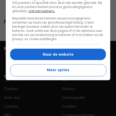
332 partners of specifiek door deze site worden gebruikt. Wij
Summers
,
Bill Nowlin
,
Shelly
en onze partners kunnen precieze geolocatiegegevens
gebruiken.
Lijst met partners.
Desai
.
Bepaalde leveranciers kunnen uw persoonsgegevens
Release
17.05.2002
verwerken op basis van gerechtvaardigd belang. U kunt
hiertegen bezwaar maken door uw opties hieronder te
beheren. Zoek onderaan deze pagina of in het sitemenu naar
een link om uw toestemming te beheren of in te trekken via de
privacy- en cookie-instellingen.
FilmTotaal.
Hét online filmoverzicht.
Naar de website
hosted by
Meer opties
FILMTOTAAL
BELEID
Contact
Privacy
Over ons
Voorwaarden
Colofon
Cookies
FAQ
Cookievoorkeuren