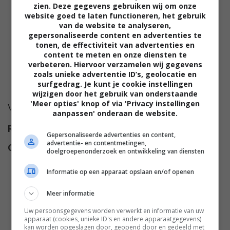
zien. Deze gegevens gebruiken wij om onze
website goed te laten functioneren, het gebruik
van de website te analyseren,
gepersonaliseerde content en advertenties te
tonen, de effectiviteit van advertenties en
content te meten en onze diensten te
verbeteren. Hiervoor verzamelen wij gegevens
zoals unieke advertentie ID’s, geolocatie en
surfgedrag. Je kunt je cookie instellingen
wijzigen door het gebruik van onderstaande
'Meer opties' knop of via 'Privacy instellingen
Voor deze film is nog geen synopsis beschikbaar.
aanpassen' onderaan de website.
Regie
Adam Rifkin
.
Gepersonaliseerde advertenties en content,
advertentie- en contentmetingen,
Cast
Ann Magnuson
,
Natasha
doelgroepenonderzoek en ontwikkeling van diensten
Lyonne
,
Ron Jeremy
,
Fayard
Informatie op een apparaat opslaan en/of openen
Nicholas
,
Badja Djola
,
Vinny
Argiro
,
Donnie Montemarano
,
Meer informatie
Vinnie Jones
,
Nicole Jacobs
,
Uw persoonsgegevens worden verwerkt en informatie van uw
Sam Moore
,
Miles Dougal
,
apparaat (cookies, unieke ID's en andere apparaatgegevens)
kan worden opgeslagen door, geopend door en gedeeld met
Kitten Natividad
,
Bunny