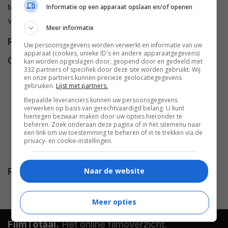
tegen de RTA en president Roosevelt tot zijn
Informatie op een apparaat opslaan en/of openen
verdwijning in 1975.
Meer informatie
Regie
Danny DeVito
.
Uw persoonsgegevens worden verwerkt en informatie van uw
apparaat (cookies, unieke ID's en andere apparaatgegevens)
Cast
J.T. Walsh
,
Frank Whaley
,
Jack
kan worden opgeslagen door, geopend door en gedeeld met
332 partners of specifiek door deze site worden gebruikt. Wij
Nicholson
,
Danny DeVito
,
Paul
en onze partners kunnen precieze geolocatiegegevens
gebruiken.
Lijst met partners.
Guilfoyle
,
Robert Prosky
,
John
C. Reilly
,
Nicholas Pryor
,
Natalia
Bepaalde leveranciers kunnen uw persoonsgegevens
verwerken op basis van gerechtvaardigd belang. U kunt
Nogulich
,
Cliff Gorman
,
Kevin
hiertegen bezwaar maken door uw opties hieronder te
beheren. Zoek onderaan deze pagina of in het sitemenu naar
Anderson
,
John P. Ryan
,
een link om uw toestemming te beheren of in te trekken via de
Armand Assante
,
Karen Young
,
privacy- en cookie-instellingen.
Joanne Neer
.
Naar de website
Release
25.12.1992
Meer opties
FilmTotaal.
Hét online filmoverzicht.