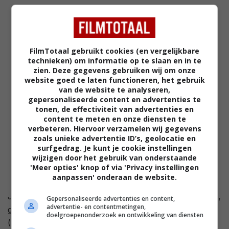
3,2
/ 247
50
/ 18
FilmTotaal gebruikt cookies (en vergelijkbare
technieken) om informatie op te slaan en in te
zien. Deze gegevens gebruiken wij om onze
website goed te laten functioneren, het gebruik
van de website te analyseren,
gepersonaliseerde content en advertenties te
tonen, de effectiviteit van advertenties en
content te meten en onze diensten te
verbeteren. Hiervoor verzamelen wij gegevens
zoals unieke advertentie ID’s, geolocatie en
surfgedrag. Je kunt je cookie instellingen
wijzigen door het gebruik van onderstaande
'Meer opties' knop of via 'Privacy instellingen
aanpassen' onderaan de website.
Jack Nicholson speelt vakbondsleider James R. Hoffa,
Gepersonaliseerde advertenties en content,
advertentie- en contentmetingen,
gezien door de ogen van zijn vriend Bobby Ciaro
doelgroepenonderzoek en ontwikkeling van diensten
(Danny DeVito). De film volgt Hoffa tijdens zijn strijd