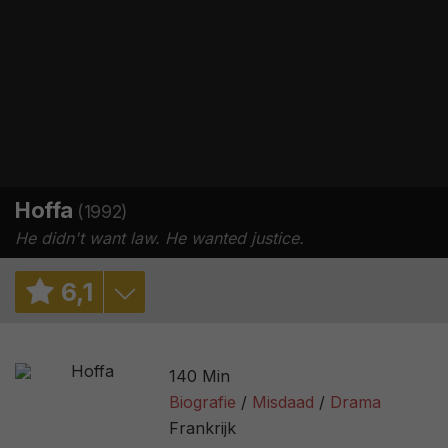
Hoffa
(1992)
He didn't want law. He wanted justice.
6
,
1
7,0
/ 2
140 Min
6,6
/ 25494
Biografie
Misdaad
Drama
Frankrijk
52%
/ 25