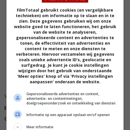
FilmTotaal gebruikt cookies (en vergelijkbare
technieken) om informatie op te slaan en in te
zien. Deze gegevens gebruiken wij om onze
website goed te laten functioneren, het gebruik
van de website te analyseren,
gepersonaliseerde content en advertenties te
tonen, de effectiviteit van advertenties en
content te meten en onze diensten te
verbeteren. Hiervoor verzamelen wij gegevens
zoals unieke advertentie ID’s, geolocatie en
surfgedrag. Je kunt je cookie instellingen
wijzigen door het gebruik van onderstaande
'Meer opties' knop of via 'Privacy instellingen
aanpassen' onderaan de website.
Gepersonaliseerde advertenties en content,
Voor deze film is nog geen synopsis beschikbaar.
advertentie- en contentmetingen,
doelgroepenonderzoek en ontwikkeling van diensten
Regie
Christian I. Nyby II
.
Informatie op een apparaat opslaan en/of openen
Cast
James McEachin
,
Raymond
Burr
,
Barbara Hale
,
John Rhys-
Meer informatie