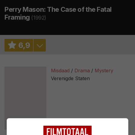
Perry Mason: The Case of the Fatal
Framing
(1992)
6
,
9
6,9
/ 418
Misdaad
Drama
Mystery
Verenigde Staten