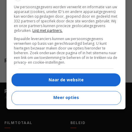
Davies
,
Mark Moses
,
Charles
Uw persoonsgegevens worden verwerkt en informatie van uw
Macaulay
,
David Soul
,
William R.
apparaat (cookies, unieke ID's en andere apparaatgegevens)
kan worden opgeslagen door, geopend door en gedeeld met
Moses
,
Nancy Valen
,
Jane Carr
,
332 partners of specifiek door deze site worden gebruikt. Wij
en onze partners kunnen precieze geolocatiegegevens
Maureen Mueller
,
Scott
gebruiken.
Lijst met partners.
Valentine
,
Robert Gentry
,
Betsy
Bepaalde leveranciers kunnen uw persoonsgegevens
Jones-Moreland
,
Debbi
verwerken op basis van gerechtvaardigd belang. U kunt
hiertegen bezwaar maken door uw opties hieronder te
Morgan
.
beheren. Zoek onderaan deze pagina of in het sitemenu naar
een link om uw toestemming te beheren of in te trekken via de
Release
01.03.1992
privacy- en cookie-instellingen.
Naar de website
FilmTotaal.
Hét online filmoverzicht.
Meer opties
hosted by
FILMTOTAAL
BELEID