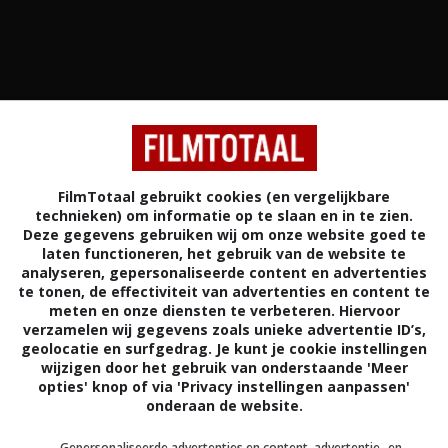
E
KORTE FILM
ACTIE
MISDAAD
FRANKRIJK
FilmTotaal gebruikt cookies (en vergelijkbare
3,6
technieken) om informatie op te slaan en in te zien.
/ 6
Deze gegevens gebruiken wij om onze website goed te
laten functioneren, het gebruik van de website te
analyseren, gepersonaliseerde content en advertenties
in Logorama uit niets anders dan bekende merken en
te tonen, de effectiviteit van advertenties en content te
 knipoog naar de dominante Amerikaanse popcultuur.
meten en onze diensten te verbeteren. Hiervoor
verzamelen wij gegevens zoals unieke advertentie ID’s,
geolocatie en surfgedrag. Je kunt je cookie instellingen
François Alaux
,
Hervé de Crécy
.
wijzigen door het gebruik van onderstaande 'Meer
opties' knop of via 'Privacy instellingen aanpassen'
David Fincher
,
Matt Winston
,
Sherman
onderaan de website.
Augustus
,
Joel Michaely
,
Andrew Kevin
Walker
,
Bob Stephenson
,
Jaime Ray
Gepersonaliseerde advertenties en content, advertentie- en