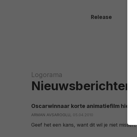
Release
Logorama
Nieuwsberichten
Oscarwinnaar korte animatiefilm hier te
ARMAN AVSAROGLU,
05.04.2010
Geef het een kans, want dit wil je niet missen!