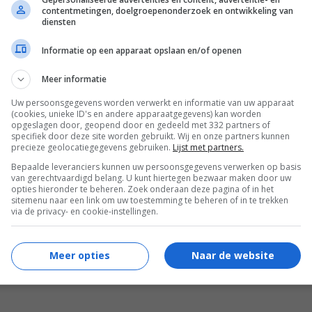
contentmetingen, doelgroepenonderzoek en ontwikkeling van
Newman
,
Aja Evans
,
Josh Eichenbaum
.
diensten
01.01.2009
Informatie op een apparaat opslaan en/of openen
Meer informatie
Uw persoonsgegevens worden verwerkt en informatie van uw apparaat
(cookies, unieke ID's en andere apparaatgegevens) kan worden
opgeslagen door, geopend door en gedeeld met 332 partners of
specifiek door deze site worden gebruikt. Wij en onze partners kunnen
precieze geolocatiegegevens gebruiken.
Lijst met partners.
Bepaalde leveranciers kunnen uw persoonsgegevens verwerken op basis
van gerechtvaardigd belang. U kunt hiertegen bezwaar maken door uw
opties hieronder te beheren. Zoek onderaan deze pagina of in het
sitemenu naar een link om uw toestemming te beheren of in te trekken
via de privacy- en cookie-instellingen.
 zien (aanrader!)
Meer opties
Naar de website