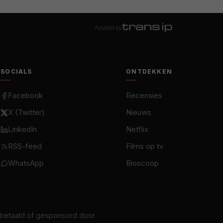
hosted by
SOCIALS
ONTDEKKEN
Facebook
Recensies
X (Twitter)
Nieuws
LinkedIn
Netflix
RSS-feed
Films op tv
WhatsApp
Bioscoop
t betaald of gesponsord door