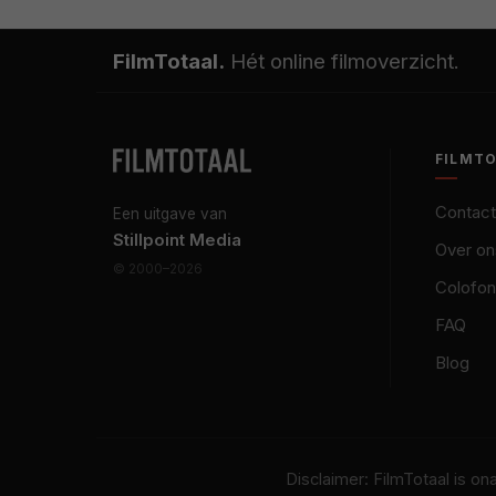
FilmTotaal.
Hét online filmoverzicht.
FILMT
Contact
Een uitgave van
Stillpoint Media
Over on
© 2000–2026
Colofon
FAQ
Blog
Disclaimer: FilmTotaal is o