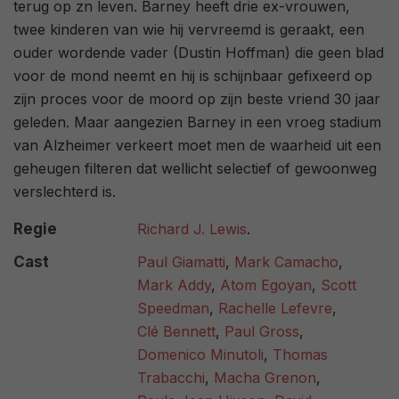
terug op zn leven. Barney heeft drie ex-vrouwen,
twee kinderen van wie hij vervreemd is geraakt, een
ouder wordende vader (Dustin Hoffman) die geen blad
voor de mond neemt en hij is schijnbaar gefixeerd op
zijn proces voor de moord op zijn beste vriend 30 jaar
geleden. Maar aangezien Barney in een vroeg stadium
van Alzheimer verkeert moet men de waarheid uit een
geheugen filteren dat wellicht selectief of gewoonweg
verslechterd is.
Regie
Richard J. Lewis
.
Cast
Paul Giamatti
,
Mark Camacho
,
Mark Addy
,
Atom Egoyan
,
Scott
Speedman
,
Rachelle Lefevre
,
Clé Bennett
,
Paul Gross
,
Domenico Minutoli
,
Thomas
Trabacchi
,
Macha Grenon
,