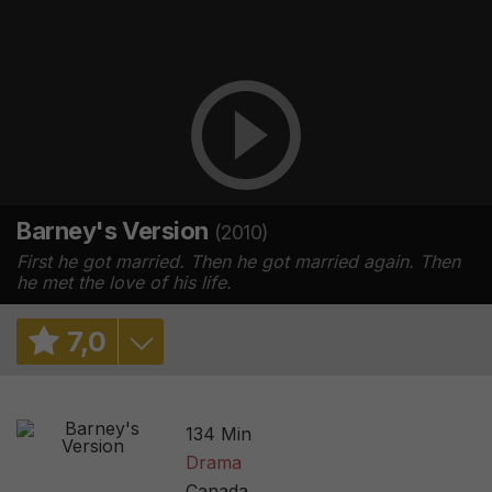
Barney's Version
(2010)
First he got married. Then he got married again. Then
he met the love of his life.
7
,
0
7,1
/ 7
134 Min
7,3
/ 27432
Drama
Canada