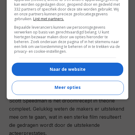
Driver (Barneys tweede vrouw ), e.a. |
kan worden opgeslagen door, geopend door en gedeeld met
332 partners of specifiek door deze site worden gebruikt. Wij
Speelduur:
134 minuten |
Jaar:
2010
en onze partners kunnen precieze geolocatiegegevens
gebruiken.
Lijst met partners.
Het is een droomscenario voor veel producenten:
Bepaalde leveranciers kunnen uw persoonsgegevens
verwerken op basis van gerechtvaardigd belang. U kunt
een film gebaseerd op een zeer succesvol boek
hiertegen bezwaar maken door uw opties hieronder te
beheren. Zoek onderaan deze pagina of in het sitemenu naar
en een cast van formaat. Gewaarschuwd door
een link om uw toestemming te beheren of in te trekken via de
privacy- en cookie-instellingen.
missers als
All The Kings Men
(de remake) en
Running With Scissors
wordt met
Barneys Version
wederom een poging gedaan een door velen
Naar de website
geliefd boek aan te passen voor het witte doek.
Met Paul Giamatti als Barney, ondersteund door
Meer opties
toppers als Dustin Hoffman, Minnie Driver en
Scott Speedman is het droomrecept in theorie
compleet. Gelukkig weten de makers er uitstekend
mee om te gaan, wat in een sterke film resulteert
die gedragen wordt door de uitstekende
acteerprestaties.