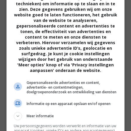
technieken) om informatie op te slaan en in te
"Paul Giamatti stijgt boven zichzelf uit als
zien. Deze gegevens gebruiken wij om onze
de fantastische Barney in een film die bol
website goed te laten functioneren, het gebruik
van de website te analyseren,
staat van acteertalent en sterke
gepersonaliseerde content en advertenties te
personages."
tonen, de effectiviteit van advertenties en
content te meten en onze diensten te
verbeteren. Hiervoor verzamelen wij gegevens
zoals unieke advertentie ID’s, geolocatie en
Filmtotaal
surfgedrag. Je kunt je cookie instellingen
Recensie
wijzigen door het gebruik van onderstaande
'Meer opties' knop of via 'Privacy instellingen
aanpassen' onderaan de website.
Gepersonaliseerde advertenties en content,
advertentie- en contentmetingen,
doelgroepenonderzoek en ontwikkeling van diensten
Regie:
Richard J. Lewis |
Cast:
Paul Giamatti
Informatie op een apparaat opslaan en/of openen
(Barney Panofsky), Dustin Hoffman (Izzy
Meer informatie
Panofski), Rosamund Pike (Miriam Grant
Panofsky), Scott Speedman (Boogie), Minnie
Uw persoonsgegevens worden verwerkt en informatie van uw
apparaat (cookies, unieke ID's en andere apparaatgegevens)