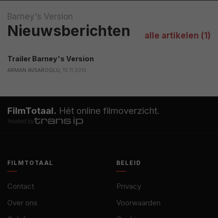
Barney's Version
Nieuwsberichten
alle artikelen (1)
Trailer Barney's Version
ARMAN AVSAROGLU,
15.11.2010
FilmTotaal.
Hét online filmoverzicht.
hosted by
FILMTOTAAL
BELEID
Contact
Privacy
Over ons
Voorwaarden