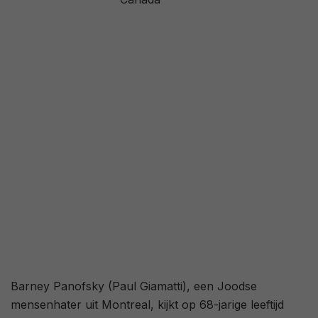
77%
/ 132
3,4
/ 333
67
/ 33
Barney Panofsky (Paul Giamatti), een Joodse
mensenhater uit Montreal, kijkt op 68-jarige leeftijd