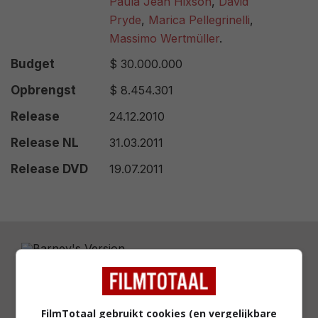
Paula Jean Hixson
,
David
Pryde
,
Marica Pellegrinelli
,
Massimo Wertmüller
.
Budget
$ 30.000.000
Opbrengst
$ 8.454.301
Release
24.12.2010
Release NL
31.03.2011
Release DVD
19.07.2011
RECENSENT
JOHN BAAK
FilmTotaal gebruikt cookies (en vergelijkbare