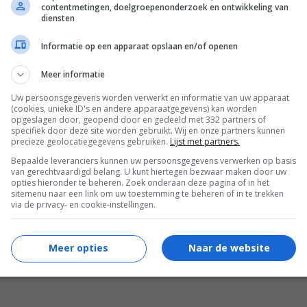
contentmetingen, doelgroepenonderzoek en ontwikkeling van
j cynisch tegenover al deze nieuwerwetse technieken.
diensten
oge spanningen tot uitbarsting kunnen komen,
rustende informatie. Jordan, één van de patientjes
Informatie op een apparaat opslaan en/of openen
e inrichting blijkt heel wat af te weten van de
Meer informatie
 handenrover.
Uw persoonsgegevens worden verwerkt en informatie van uw apparaat
(cookies, unieke ID's en andere apparaatgegevens) kan worden
Michael Cohn
.
opgeslagen door, geopend door en gedeeld met 332 partners of
specifiek door deze site worden gebruikt. Wij en onze partners kunnen
Martin Sheen
,
Robert Knepper
,
Ron
precieze geolocatiegegevens gebruiken.
Lijst met partners.
Perlman
,
Tara Subkoff
,
Ally Walker
,
Scott
Bepaalde leveranciers kunnen uw persoonsgegevens verwerken op basis
Lawrence
,
John P. Connolly
,
Michael
van gerechtvaardigd belang. U kunt hiertegen bezwaar maken door uw
opties hieronder te beheren. Zoek onderaan deze pagina of in het
Raysses
,
Ron Recasner
,
James Medina
,
sitemenu naar een link om uw toestemming te beheren of in te trekken
via de privacy- en cookie-instellingen.
Juan Antonio Devoto
,
Christopher Doyle
,
Dick Welsbacher
,
Mark Daneri
,
Taylor
Brock
.
Meer opties
Naar de website
07.05.1994