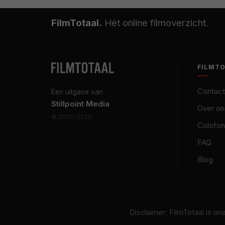
FilmTotaal.
Hét online filmoverzicht.
FILMT
Contact
Een uitgave van
Stillpoint Media
Over on
© 2000–2026
Colofon
FAQ
Blog
Disclaimer: FilmTotaal is o