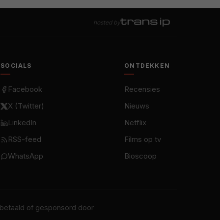
hosted by
SOCIALS
ONTDEKKEN
Facebook
Recensies
X (Twitter)
Nieuws
LinkedIn
Netflix
RSS-feed
Films op tv
WhatsApp
Bioscoop
t betaald of gesponsord door