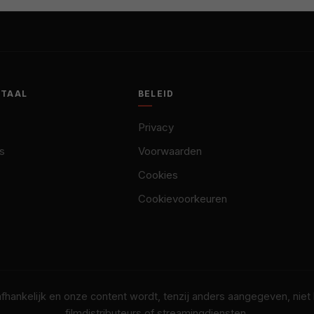
OTAAL
BELEID
Privacy
s
Voorwaarden
Cookies
Cookievoorkeuren
nafhankelijk en onze content wordt, tenzij anders aangegeven, nie
filmdistributeurs of streamingdiensten.