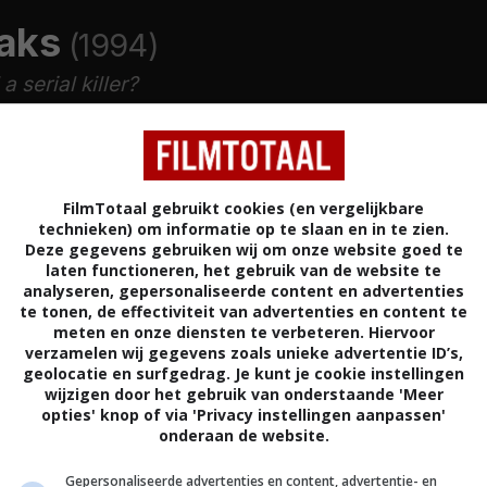
aks
(1994)
a serial killer?
A
THRILLER
VERENIGDE STATEN
FilmTotaal gebruikt cookies (en vergelijkbare
technieken) om informatie op te slaan en in te zien.
Deze gegevens gebruiken wij om onze website goed te
laten functioneren, het gebruik van de website te
analyseren, gepersonaliseerde content en advertenties
te tonen, de effectiviteit van advertenties en content te
meten en onze diensten te verbeteren. Hiervoor
jdens een striemende wolkbreuk doen twee tieners
verzamelen wij gegevens zoals unieke advertentie ID’s,
 ontdekking. De wegspoelende modder onthult een
geolocatie en surfgedrag. Je kunt je cookie instellingen
derhandjes. De autoriteiten sturen Texas Ranger
wijzigen door het gebruik van onderstaande 'Meer
opties' knop of via 'Privacy instellingen aanpassen'
ssistentie. Deze specialiste gaat af op haar grillige
onderaan de website.
tische gegevens van haar gesofistikeerde apparatuur
e sporen. Oude rot in het vak, kapitein Junius
Gepersonaliseerde advertenties en content, advertentie- en