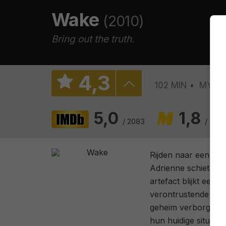
Wake
(2010)
Bring out the truth.
4
,
3
102 MIN
MYST
5,0
1,8
/ 2083
/ 29
Rijden naar een bru
Adrienne schieten 
artefact blijkt een 
verontrustende mix 
geheim verborgen tus
hun huidige situatie