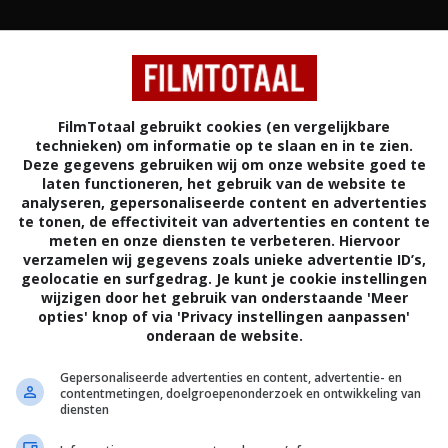
FilmTotaal gebruikt cookies (en vergelijkbare
technieken) om informatie op te slaan en in te zien.
Deze gegevens gebruiken wij om onze website goed te
ERY
THRILLER
VERENIGDE STATEN
laten functioneren, het gebruik van de website te
analyseren, gepersonaliseerde content en advertenties
te tonen, de effectiviteit van advertenties en content te
meten en onze diensten te verbeteren. Hiervoor
verzamelen wij gegevens zoals unieke advertentie ID’s,
geolocatie en surfgedrag. Je kunt je cookie instellingen
wijzigen door het gebruik van onderstaande 'Meer
iloft in Los Angeles door de Mojave woestijn, Paul en
opties' knop of via 'Privacy instellingen aanpassen'
de snelweg af in Roy's Motel en Cafe. Deze weg
onderaan de website.
vreemde en surrealistische plek met een
Gepersonaliseerde advertenties en content, advertentie- en
van reizigers, die dwingen onze kinderen om het
contentmetingen, doelgroepenonderzoek en ontwikkeling van
sen hen en uiteindelijk de gruwelijke realiteit van
diensten
 te ontdekken.