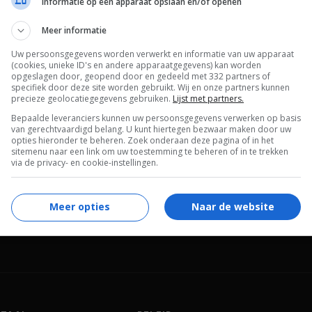
Informatie op een apparaat opslaan en/of openen
Chad Feehan
.
Meer informatie
Afemo Omilami
,
Chris Browning
,
Sandy
Uw persoonsgegevens worden verwerkt en informatie van uw apparaat
Martin
,
Trevor Morgan
,
Jeanetta Arnette
,
(cookies, unieke ID's en andere apparaatgegevens) kan worden
opgeslagen door, geopend door en gedeeld met 332 partners of
Carlease Burke
,
Angela Featherstone
,
specifiek door deze site worden gebruikt. Wij en onze partners kunnen
precieze geolocatiegegevens gebruiken.
Lijst met partners.
Grainger Hines
,
Jamie-Lynn Sigler
,
Josh
Bepaalde leveranciers kunnen uw persoonsgegevens verwerken op basis
Stewart
,
Melissa Bacelar
,
Christopher
van gerechtvaardigd belang. U kunt hiertegen bezwaar maken door uw
Gessner
,
Robert Maxhimer
,
Chris Hayes
,
opties hieronder te beheren. Zoek onderaan deze pagina of in het
sitemenu naar een link om uw toestemming te beheren of in te trekken
Wade Feehan
.
via de privacy- en cookie-instellingen.
05.11.2010
Meer opties
Naar de website