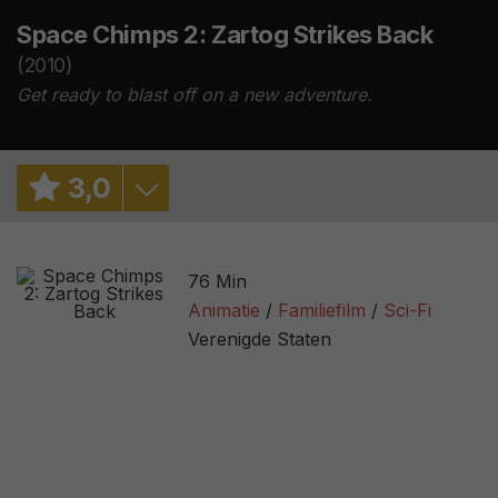
Space Chimps 2: Zartog Strikes Back
(2010)
Get ready to blast off on a new adventure.
3
,
0
3,5
/ 4
76 Min
2,8
/ 2293
Animatie
Familiefilm
Sci-Fi
Verenigde Staten
0%
/ 8
1,7
/ 30