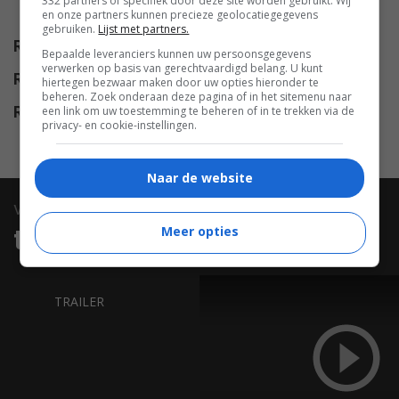
332 partners of specifiek door deze site worden gebruikt. Wij
Tucci
.
en onze partners kunnen precieze geolocatiegegevens
gebruiken.
Lijst met partners.
Release
26.05.2010
Bepaalde leveranciers kunnen uw persoonsgegevens
verwerken op basis van gerechtvaardigd belang. U kunt
Release NL
10.02.2011
hiertegen bezwaar maken door uw opties hieronder te
beheren. Zoek onderaan deze pagina of in het sitemenu naar
een link om uw toestemming te beheren of in te trekken via de
Release DVD
17.05.2011
privacy- en cookie-instellingen.
Naar de website
video
Meer opties
trailers & clips
TRAILER