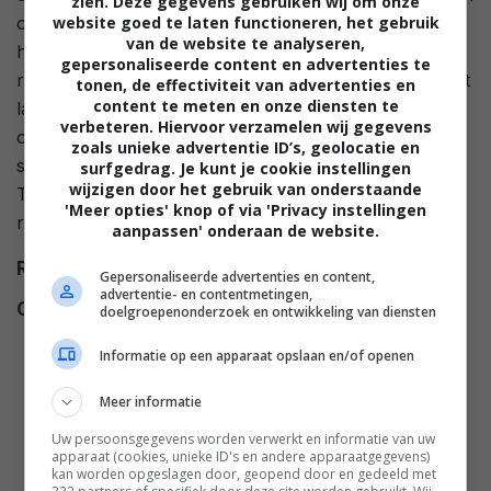
zien. Deze gegevens gebruiken wij om onze
website goed te laten functioneren, het gebruik
op de proef gesteld. De gevreesde buitenaardse
van de website te analyseren,
heerser Zartog neemt de controle over de
gepersonaliseerde content en advertenties te
ruimtereizen over en kan doen wat hij wil. Comet moet
tonen, de effectiviteit van advertenties en
content te meten en onze diensten te
laten zien dat hij slim en sterk genoeg is om Zartog te
verbeteren. Hiervoor verzamelen wij gegevens
overwinnen. Maar dat kan hij niet alleen. Comet
zoals unieke advertentie ID’s, geolocatie en
schakelt de hulp in van zijn vrienden Ham, Luna en
surfgedrag. Je kunt je cookie instellingen
wijzigen door het gebruik van onderstaande
Titan om Zartog te verslaan en de controle over de
'Meer opties' knop of via 'Privacy instellingen
ruimtereizen terug te pakken.
aanpassen' onderaan de website.
Regie
John H. Williams
.
Gepersonaliseerde advertenties en content,
advertentie- en contentmetingen,
Cast
Patrick Breen
,
Zack Shada
,
doelgroepenonderzoek en ontwikkeling van diensten
Carlos Alazraqui
,
Patrick
Informatie op een apparaat opslaan en/of openen
Warburton
,
John DiMaggio
,
Jane Lynch
,
Tom Kenny
,
David
Meer informatie
Michie
,
Cheryl Hines
,
Omid
Uw persoonsgegevens worden verwerkt en informatie van uw
Abtahi
,
Laura Bailey
,
Noreen
apparaat (cookies, unieke ID's en andere apparaatgegevens)
kan worden opgeslagen door, geopend door en gedeeld met
Reardon
,
Spencer Gray
,
Stanley