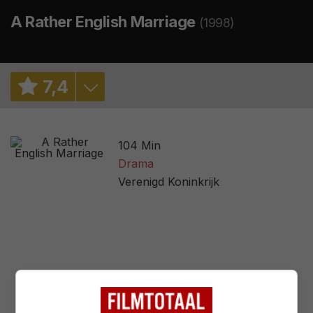
A Rather English Marriage
(1998)
7
,
4
7,7
/ 654
104 Min
3,5
/ 12
Drama
Verenigd Koninkrijk