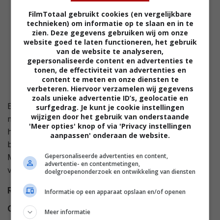
FilmTotaal gebruikt cookies (en vergelijkbare
technieken) om informatie op te slaan en in te
zien. Deze gegevens gebruiken wij om onze
website goed te laten functioneren, het gebruik
van de website te analyseren,
gepersonaliseerde content en advertenties te
tonen, de effectiviteit van advertenties en
content te meten en onze diensten te
verbeteren. Hiervoor verzamelen wij gegevens
zoals unieke advertentie ID’s, geolocatie en
Een luchtmachtofficier en een gepensioneerde
surfgedrag. Je kunt je cookie instellingen
wijzigen door het gebruik van onderstaande
melkboer besluiten hun geschillen opzij te zetten als
'Meer opties' knop of via 'Privacy instellingen
hun echtgenotes op dezelfde dag overlijden. Ze gaan
aanpassen' onderaan de website.
bij elkaar wonen en hebben het op zich goed samen.
Gepersonaliseerde advertenties en content,
Maar dan arriveert een aantrekkelijke vrouw met een
advertentie- en contentmetingen,
verborgen agenda.
doelgroepenonderzoek en ontwikkeling van diensten
Regie
Paul Seed
.
Informatie op een apparaat opslaan en/of openen
Cast
Joanna Lumley
,
Albert Finney
,
Meer informatie