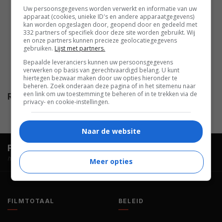
Tom Courtenay
,
John Light
,
Uw persoonsgegevens worden verwerkt en informatie van uw
Joanna Scanlan
,
Priyanga Elan
,
apparaat (cookies, unieke ID's en andere apparaatgegevens)
kan worden opgeslagen door, geopend door en gedeeld met
Ursula Howells
,
Katie Carr
,
332 partners of specifiek door deze site worden gebruikt. Wij
Aileen O'Gorman
,
Iain Jones
,
en onze partners kunnen precieze geolocatiegegevens
gebruiken.
Lijst met partners.
Caroline Carver
,
Rebecca
Bepaalde leveranciers kunnen uw persoonsgegevens
Clarke
,
Laura Heath
,
Rosamund
verwerken op basis van gerechtvaardigd belang. U kunt
hiertegen bezwaar maken door uw opties hieronder te
Pike
,
Lucy Robinson
.
beheren. Zoek onderaan deze pagina of in het sitemenu naar
een link om uw toestemming te beheren of in te trekken via de
Release
03.10.1999
privacy- en cookie-instellingen.
Naar de website
FilmTotaal.
Hét online filmoverzicht.
hosted by
Meer opties
FILMTOTAAL
BELEID