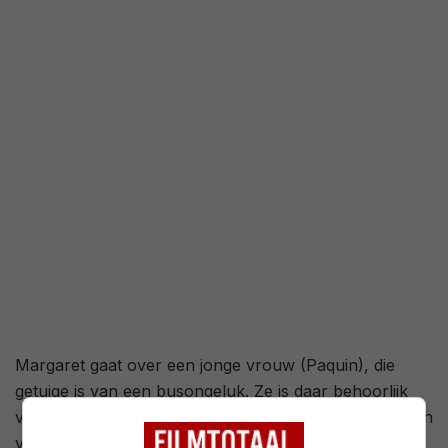
3,1
/ 156
61
/ 28
Margaret gaat over een jonge vrouw (Paquin), die
getuige is van een busongeluk. Ze is daar behoorlijk
van ondersteboven en krijgt te maken met de gevolgen
van deze traumatische ervaring.