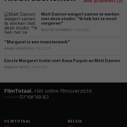
alle artikelen (3)
Matt Damon weigert samen te werken
met deze studio: "Ik heb het ze nooit
vergeven"
WOUTER DRUMMEN,
27.12.2025
"Margaret is een meesterwerk"
ARMAN AVSAROGLU,
05.12.2011
Eerste Margaret trailer met Anna Paquin en Matt Damon
BRAM DE GROOT,
01.09.2011
FilmTotaal.
Hét online filmoverzicht.
hosted by
FILMTOTAAL
BELEID