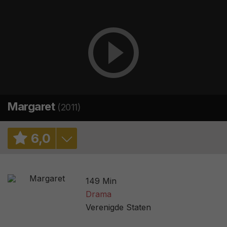
Margaret
(2011)
6
,
0
5,5
/ 2
149 Min
6,5
/ 19551
Drama
Verenigde Staten
75%
/ 103