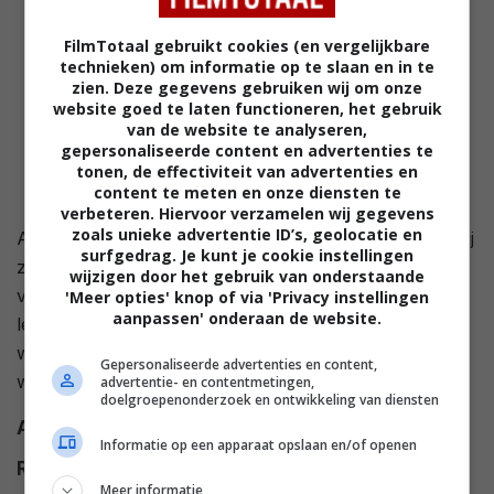
FilmTotaal gebruikt cookies (en vergelijkbare
technieken) om informatie op te slaan en in te
zien. Deze gegevens gebruiken wij om onze
website goed te laten functioneren, het gebruik
van de website te analyseren,
gepersonaliseerde content en advertenties te
tonen, de effectiviteit van advertenties en
content te meten en onze diensten te
verbeteren. Hiervoor verzamelen wij gegevens
zoals unieke advertentie ID’s, geolocatie en
Als Raymond Courrèges Maria Cross ziet, herinnert hij
surfgedrag. Je kunt je cookie instellingen
zich zijn verleden. Zeventien jaar eerder, als tiener,
wijzigen door het gebruik van onderstaande
voelde hij een sterke passie voor haar ondanks hun
'Meer opties' knop of via 'Privacy instellingen
aanpassen' onderaan de website.
leeftijdsverschil. Zijn eigen vader, dokter Courrèges,
was ook verliefd op haar. Maar de duivelse Maria
Gepersonaliseerde advertenties en content,
wees zowel vader als zoon af...
advertentie- en contentmetingen,
doelgroepenonderzoek en ontwikkeling van diensten
Alt titel
The Desert of Love
Informatie op een apparaat opslaan en/of openen
Regie
Jean-Daniel Verhaeghe
.
Meer informatie