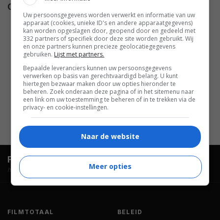
Cast
Yann Trégouët
,
Alexis Loret
,
Uw persoonsgegevens worden verwerkt en informatie van uw
Emmanuelle Béart
,
Jean-
apparaat (cookies, unieke ID's en andere apparaatgegevens)
kan worden opgeslagen door, geopend door en gedeeld met
François Stévenin
,
Catherine
332 partners of specifiek door deze site worden gebruikt. Wij
Mouchet
,
Didier Bezace
,
Anna
en onze partners kunnen precieze geolocatiegegevens
gebruiken.
Lijst met partners.
Gaylor
,
Gaëlle Bona
,
Djibril
Bepaalde leveranciers kunnen uw persoonsgegevens
Pavadé
,
Mathieu Spinosi
,
verwerken op basis van gerechtvaardigd belang. U kunt
Hélène Stadnicki
,
Hubert
hiertegen bezwaar maken door uw opties hieronder te
beheren. Zoek onderaan deze pagina of in het sitemenu naar
Gouleret
,
Kevin Boise
,
Geoffrey
een link om uw toestemming te beheren of in te trekken via de
privacy- en cookie-instellingen.
Piet
,
Stéphanie Gesnel
.
Naar de website
FilmTotaal.
Hét online filmoverzicht.
Meer opties
hosted by
FILMTOTAAL
BELEID