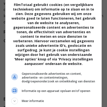
wordt plotseling vermoord en plots zijn de rollen
FilmTotaal gebruikt cookies (en vergelijkbare
technieken) om informatie op te slaan en in te
omgedraaid. Nu moeten ook de criminelen voor hun
zien. Deze gegevens gebruiken wij om onze
leven vrezen aangezien er een ervaren moordenaar in
website goed te laten functioneren, het gebruik
de buurt rondloopt.
van de website te analyseren,
gepersonaliseerde content en advertenties te
tonen, de effectiviteit van advertenties en
Regie
Ryûhei Kitamura
.
content te meten en onze diensten te
Cast
Lenore Banks
,
Lee Tergesen
,
verbeteren. Hiervoor verzamelen wij gegevens
zoals unieke advertentie ID’s, geolocatie en
Gary Grubbs
,
Robert Martin
surfgedrag. Je kunt je cookie instellingen
Steinberg
,
Laura Ramsey
,
wijzigen door het gebruik van onderstaande
'Meer opties' knop of via 'Privacy instellingen
Andrea Frankle
,
Derek Magyar
,
aanpassen' onderaan de website.
America Olivo
,
Jake Austin
Walker
,
Luke Evans
,
Lindsey
Gepersonaliseerde advertenties en content,
advertentie- en contentmetingen,
Shaw
,
Adelaide Clemens
,
Dalton
doelgroepenonderzoek en ontwikkeling van diensten
Gray
,
Beau Knapp
,
George
Murdoch
.
Informatie op een apparaat opslaan en/of openen
Budget
$ 29.000.000
Meer informatie