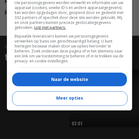
Release
08.09.2012
Uw persoonsgegevens worden verwerkt en informatie van uw
apparaat (cookies, unieke ID's en andere apparaatgegevens)
Release DVD
17.02.2015
kan worden opgeslagen door, geopend door en gedeeld met
332 partners of specifiek door deze site worden gebruikt. Wij
en onze partners kunnen precieze geolocatiegegevens
gebruiken.
Lijst met partners.
Bepaalde leveranciers kunnen uw persoonsgegevens
verwerken op basis van gerechtvaardigd belang. U kunt
video
hiertegen bezwaar maken door uw opties hieronder te
beheren. Zoek onderaan deze pagina of in het sitemenu naar
trailers & clips
een link om uw toestemming te beheren of in te trekken via de
privacy- en cookie-instellingen.
TRAILER
Naar de website
Meer opties
02:01