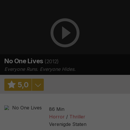
No One Lives
(2012)
Everyone Runs. Everyone Hides.
5
,
0
5,9
/ 7
86 Min
6,0
/ 27178
Horror
Thriller
Verenigde Staten
43%
/ 37