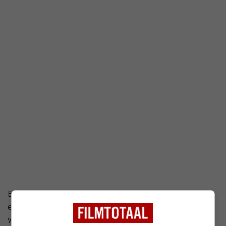
2,9
/ 385
26
/ 14
Een genadeloze groep criminelen gijzelt een jong stel
en verschuilt zich vervolgens in een verlaten huis
waar niemand van af weet. Het gevangene meisje