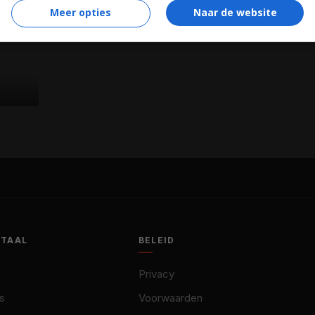
Meer opties
Naar de website
OTAAL
BELEID
Privacy
s
Voorwaarden