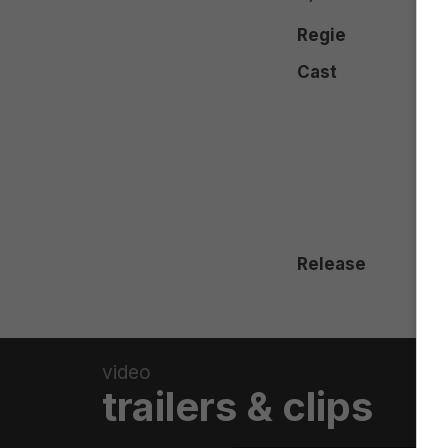
Regie
Cast
Release
video
trailers & clips