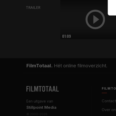
TRAILER
01:09
FilmTotaal.
Hét online filmoverzicht.
FILMT
Contact
Een uitgave van
Stillpoint Media
Over on
© 2000–2026