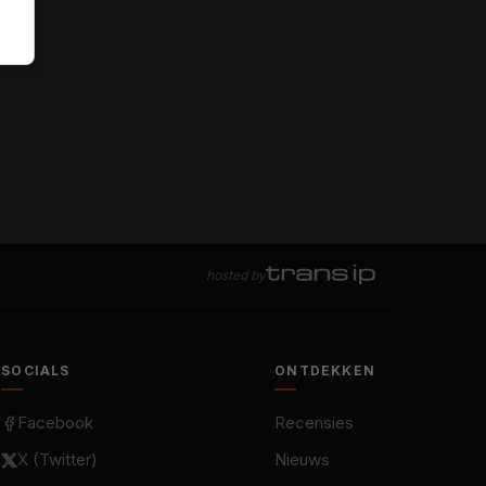
hosted by
SOCIALS
ONTDEKKEN
Facebook
Recensies
X (Twitter)
Nieuws