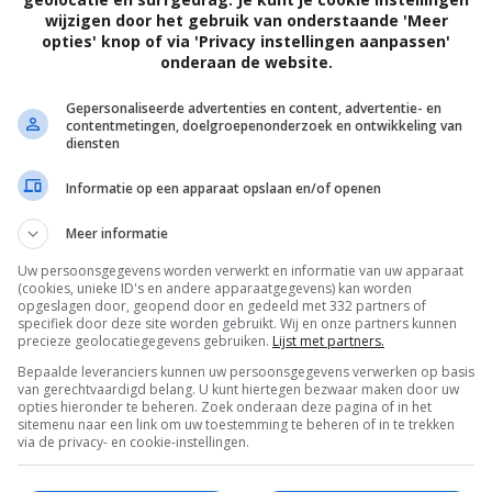
wijzigen door het gebruik van onderstaande 'Meer
Jonathan A. Rosenbaum
.
opties' knop of via 'Privacy instellingen aanpassen'
onderaan de website.
Michael Imperioli
,
James Gandolfini
,
Mark
Camacho
,
Rita Moreno
,
Steve Schirripa
,
Gepersonaliseerde advertenties en content, advertentie- en
contentmetingen, doelgroepenonderzoek en ontwikkeling van
Arthur Holden
,
Tony Sirico
,
Kwasi Songui
,
diensten
Andrea Frankle
,
Noah Munck
,
Vincent
Informatie op een apparaat opslaan en/of openen
Curatola
,
Jesse Camacho
,
Elisabetta
Fantone
,
Cristine Prosperi
,
Maurizio
Meer informatie
Terrazzano
,
Russell Yuen
,
Jasson Finney
.
Uw persoonsgegevens worden verwerkt en informatie van uw apparaat
(cookies, unieke ID's en andere apparaatgegevens) kan worden
27.05.2013
opgeslagen door, geopend door en gedeeld met 332 partners of
specifiek door deze site worden gebruikt. Wij en onze partners kunnen
precieze geolocatiegegevens gebruiken.
Lijst met partners.
Bepaalde leveranciers kunnen uw persoonsgegevens verwerken op basis
van gerechtvaardigd belang. U kunt hiertegen bezwaar maken door uw
opties hieronder te beheren. Zoek onderaan deze pagina of in het
sitemenu naar een link om uw toestemming te beheren of in te trekken
via de privacy- en cookie-instellingen.