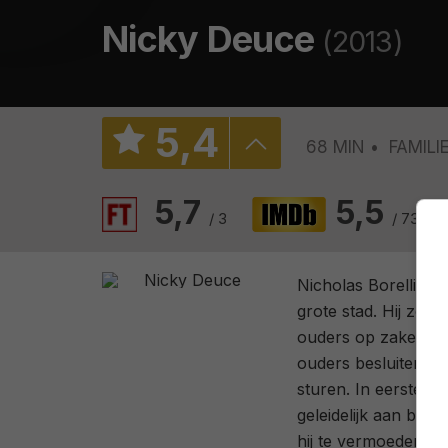
Nicky Deuce
(2013)
5
,
4
68 MIN
FAMILI
5,7
5,5
/ 3
/ 738
Nicholas Borelli II 
grote stad. Hij zou
ouders op zakenrei
ouders besluiten he
sturen. In eerste in
geleidelijk aan begi
hij te vermoeden dat 