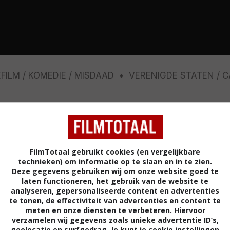
EFILM
KOMEDIE
MISDAAD
VERENIGDE STATEN
C
2,4
/ 16
is een tiener die woont in een saaide suburb van een
FilmTotaal gebruikt cookies (en vergelijkbare
 naar een wiskundekamp moeten gaan terwijl zijn
technieken) om informatie op te slaan en in te zien.
Deze gegevens gebruiken wij om onze website goed te
s gaan, maar het kamp wordt gecancelled en zijn
laten functioneren, het gebruik van de website te
m naar zijn oma Tutti en oom Frankie in Brooklyn te
analyseren, gepersonaliseerde content en advertenties
stantie vindt Nicky het vreselijk om daar te zijn, maar
te tonen, de effectiviteit van advertenties en content te
meten en onze diensten te verbeteren. Hiervoor
nt hij er steeds meer van te genieten. Maar dan begint
verzamelen wij gegevens zoals unieke advertentie ID’s,
zijn oom een gangster is, net als in de films...
geolocatie en surfgedrag. Je kunt je cookie instellingen