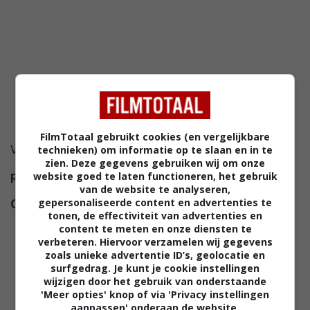
FilmTotaal gebruikt cookies (en vergelijkbare
Voor deze film is nog geen synopsis beschikbaar.
technieken) om informatie op te slaan en in te
zien. Deze gegevens gebruiken wij om onze
website goed te laten functioneren, het gebruik
Regie
Daniel Petrie
.
van de website te analyseren,
gepersonaliseerde content en advertenties te
Cast
Christina Collins
,
Michael
tonen, de effectiviteit van advertenties en
Tucker
,
Diana Douglas
,
Bruce
content te meten en onze diensten te
Boa
,
Bernard Behrens
,
Nicolas
verbeteren. Hiervoor verzamelen wij gegevens
zoals unieke advertentie ID’s, geolocatie en
Van Burek
,
Henry Czerny
,
surfgedrag. Je kunt je cookie instellingen
Shawn Lawrence
,
Jill
wijzigen door het gebruik van onderstaande
Eikenberry
,
Lindsey Connell
,
'Meer opties' knop of via 'Privacy instellingen
aanpassen' onderaan de website.