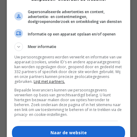
John Friesen
,
Judith Goodwin
,
Tara Strong
,
Scott Armstrong
,
Gepersonaliseerde advertenties en content,
Linda Goranson
,
Carole
advertentie- en contentmetingen,
doelgroepenonderzoek en ontwikkeling van diensten
Galloway
,
Linda Griffiths
,
Benjamin Barrett
,
Richard
Informatie op een apparaat opslaan en/of openen
Blackburn
,
Cayle Chernin
,
Mary
Meer informatie
Ann Coles
,
Ann de Villiers
,
Keith
Dinicol
,
John Dolan
,
Patrick
Uw persoonsgegevens worden verwerkt en informatie van uw
apparaat (cookies, unieke ID's en andere apparaatgegevens)
Gillen
,
Liz Gordon
,
Richard
kan worden opgeslagen door, geopend door en gedeeld met
332 partners of specifiek door deze site worden gebruikt. Wij
Hardacre
,
Ron Hartmann
,
en onze partners kunnen precieze geolocatiegegevens
Robert Hawkins
,
Paul
gebruiken.
Lijst met partners.
Horruzey
,
Raymond Hunt
,
Bepaalde leveranciers kunnen uw persoonsgegevens
verwerken op basis van gerechtvaardigd belang. U kunt
Richard Kovsky
,
Alex Laurier
,
hiertegen bezwaar maken door uw opties hieronder te
Joy Learn
,
John Lefebvre
,
beheren. Zoek onderaan deze pagina of in het sitemenu naar
een link om uw toestemming te beheren of in te trekken via de
Mathew Mackay
,
Jacqueline
privacy- en cookie-instellingen.
McLeod
,
Victoria Mitchell
,
Nicholas Rice
,
Diana Rowland
,
Naar de website
Leah Salomaa
,
Gabriel Sirois
,