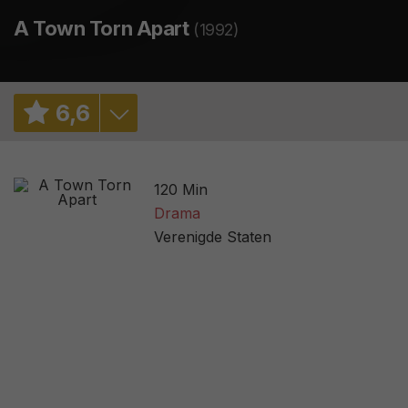
A Town Torn Apart
(1992)
6
,
6
6,3
/ 145
120 Min
3,4
/ 9
Drama
Verenigde Staten