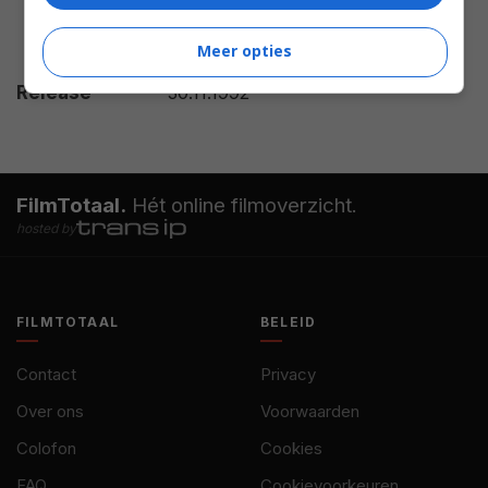
Frances Wedlake
,
Karen
Meer opties
Woolridge
,
Noam Zylberman
.
Release
30.11.1992
FilmTotaal.
Hét online filmoverzicht.
hosted by
FILMTOTAAL
BELEID
Contact
Privacy
Over ons
Voorwaarden
Colofon
Cookies
FAQ
Cookievoorkeuren