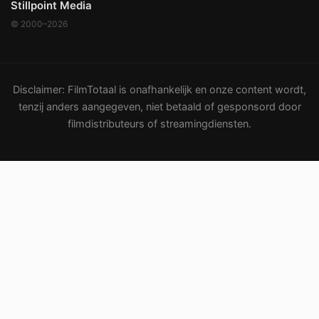
Stillpoint Media
© 2000–2026
Disclaimer: FilmTotaal is onafhankelijk en onze content wordt,
tenzij anders aangegeven, niet betaald of gesponsord door
filmdistributeurs of streamingdiensten.