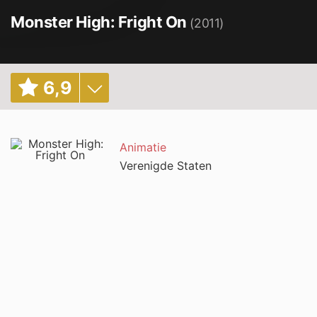
Monster High: Fright On
(2011)
6
,
9
6,9
/ 1062
Animatie
Verenigde Staten