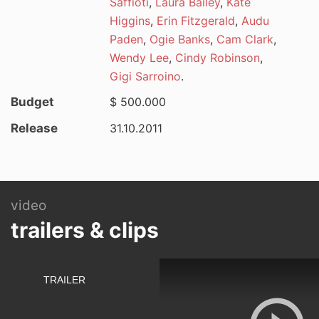
Saffioti
,
Laura Bailey
,
Kate
Higgins
,
Erin Fitzgerald
,
Audu
Paden
,
Ogie Banks
,
Cam Clark
,
Wendy Lee
,
Cindy Robinson
,
Gigi Sarroino
.
Budget
$ 500.000
Release
31.10.2011
video
trailers & clips
TRAILER