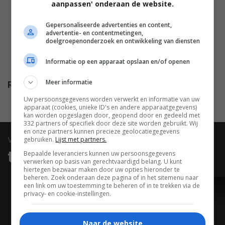
America Young
,
Cindy
aanpassen' onderaan de website.
Robinson
,
Audu Paden
,
Salli
Gepersonaliseerde advertenties en content,
Saffioti
,
Laura Bailey
,
Erin
advertentie- en contentmetingen,
Fitzgerald
,
Kate Higgins
,
Evan
doelgroepenonderzoek en ontwikkeling van diensten
Smith
,
Jonathan Lipow
,
Ogie
Informatie op een apparaat opslaan en/of openen
Banks
,
Mark Mercado
.
Meer informatie
Release
21.12.2011
Uw persoonsgegevens worden verwerkt en informatie van uw
apparaat (cookies, unieke ID's en andere apparaatgegevens)
kan worden opgeslagen door, geopend door en gedeeld met
332 partners of specifiek door deze site worden gebruikt. Wij
en onze partners kunnen precieze geolocatiegegevens
video
gebruiken.
Lijst met partners.
trailers & clips
Bepaalde leveranciers kunnen uw persoonsgegevens
verwerken op basis van gerechtvaardigd belang. U kunt
hiertegen bezwaar maken door uw opties hieronder te
beheren. Zoek onderaan deze pagina of in het sitemenu naar
een link om uw toestemming te beheren of in te trekken via de
TRAILER
privacy- en cookie-instellingen.
Naar de website