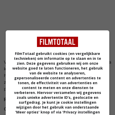
FilmTotaal gebruikt cookies (en vergelijkbare
technieken) om informatie op te slaan en in te
Valentijnsdag en de 1600ste verjaardag van Draculaura
zien. Deze gegevens gebruiken wij om onze
website goed te laten functioneren, het gebruik
komen er aan. De vrienden proberen een feestje voor
van de website te analyseren,
haar te organiseren, en Clawd (haar huidige vriendje)
gepersonaliseerde content en advertenties te
zoekt naar het perfecte cadeau. Maar dan verschijnt
tonen, de effectiviteit van advertenties en
content te meten en onze diensten te
plotseling de oorspronkelijke Valentijn ten tonele.
verbeteren. Hiervoor verzamelen wij gegevens
zoals unieke advertentie ID’s, geolocatie en
Regie
Dustin Mckenzie
,
Steve Sacks
.
surfgedrag. Je kunt je cookie instellingen
wijzigen door het gebruik van onderstaande
Cast
Cam Clarke
,
Debi Derryberry
,
'Meer opties' knop of via 'Privacy instellingen