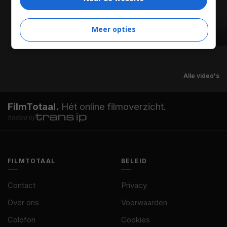
Meer opties
01:44
Alle video's
FilmTotaal.
Hét online filmoverzicht.
hosted by
FILMTOTAAL
BELEID
Contact
Privacy
Over ons
Voorwaarden
Colofon
Cookies