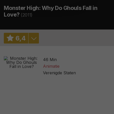
Monster High: Why Do Ghouls Fall in
Love?
(2011)
6
,
4
7,1
/ 1707
46 Min
2,8
/ 3
Animatie
Verenigde Staten