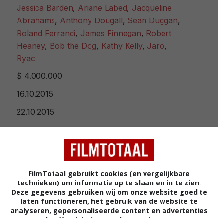
Jessica Barden
,
Ariane Labed
,
Jacqueline
Abrahams
,
Anthony Dougall
,
Sean Duggan
,
Roland Ferrandi
,
James Finnegan
,
Robert
Heaney
,
Bob the Dog
,
Kathy Kelly
,
Jaro
,
Ryac
.
$ 4.000.000
16.10.2015
22.10.2015
15.03.2016
FilmTotaal gebruikt cookies (en vergelijkbare
technieken) om informatie op te slaan en in te zien.
Filmtotaal
Deze gegevens gebruiken wij om onze website goed te
Recensie
laten functioneren, het gebruik van de website te
analyseren, gepersonaliseerde content en advertenties