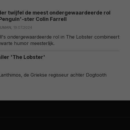
nder twijfel de meest ondergewaardeerde rol
Penguin'-ster Colin Farrell
OUMAN,
19.07.2024
ell's ondergewaardeerde rol in The Lobster combineert
warte humor meesterlijk.
ailer 'The Lobster'
Lanthimos, de Griekse regisseur achter Dogtooth