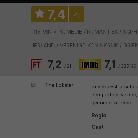
7
,
4
119 MIN
KOMEDIE
ROMANTIEK
SCI-FI
IERLAND
VERENIGD KONINKRIJK
GRIE
7,2
7,1
/ 21
/ 335136
In een dystopische
een partner vinden,
gedumpt worden.
Regie
Cast