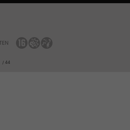
TEN
2
/ 44