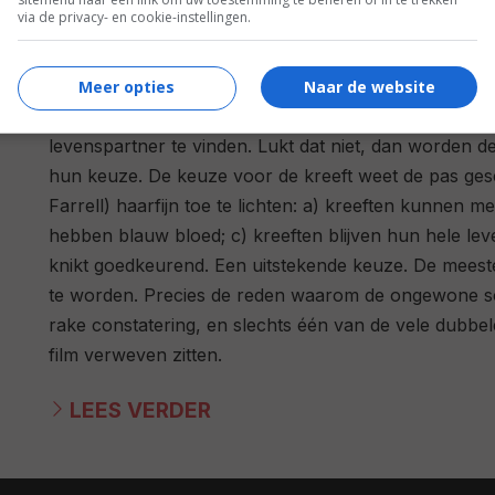
via de privacy- en cookie-instellingen.
Opnieuw wordt er gebruik gemaakt van een op zijn za
een nabije toekomst worden singles meegenomen naar
Meer opties
Naar de website
van het Verenigd Koninkrijk. Op deze plek dienen zij 
levenspartner te vinden. Lukt dat niet, dan worden d
hun keuze. De keuze voor de kreeft weet de pas gesc
Farrell) haarfijn toe te lichten: a) kreeften kunnen 
hebben blauw bloed; c) kreeften blijven hun hele le
knikt goedkeurend. Een uitstekende keuze. De mees
te worden. Precies de reden waarom de ongewone so
rake constatering, en slechts één van de vele dubbele
film verweven zitten.
LEES VERDER