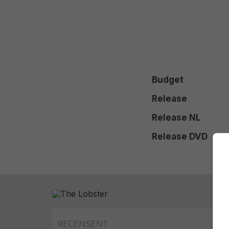
Budget
Release
Release NL
Release DVD
RECENSENT