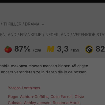
THRILLER
DRAMA
KENLAND
FRANKRIJK
NEDERLAND
VERENIGDE STA
87%
3,3
8
/ 268
/ 1159
 nabije toekomst moeten mensen binnen 45 dagen
 anders veranderen ze in dieren die in de bossen
Yorgos Lanthimos
.
Roger Ashton-Griffiths
,
Colin Farrell
,
Olivia
Colman
,
Ashley Jensen
,
Rosanna Hoult
,