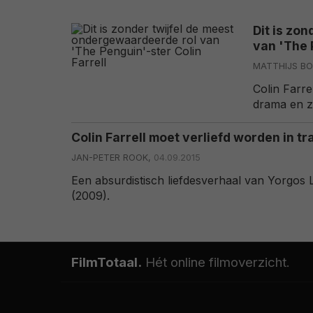
Dit is zo
van 'The 
MATTHIJS B
Colin Farr
drama en z
Colin Farrell moet verliefd worden in tr
JAN-PETER ROOK,
04.09.2015
Een absurdistisch liefdesverhaal van Yorgos 
(2009).
FilmTotaal.
Hét online filmoverzicht.