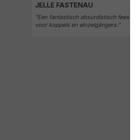
JELLE FASTENAU
"Een fantastisch absurdistisch feestje
voor koppels en einzelgängers."