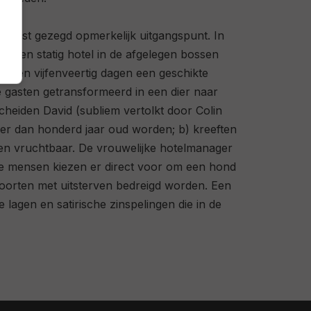
chtst gezegd opmerkelijk uitgangspunt. In
 een statig hotel in de afgelegen bossen
binnen vijfenveertig dagen een geschikte
e gasten getransformeerd in een dier naar
heiden David (subliem vertolkt door Colin
meer dan honderd jaar oud worden; b) kreeften
ven vruchtbaar. De vrouwelijke hotelmanager
te mensen kiezen er direct voor om een hond
orten met uitsterven bedreigd worden. Een
 lagen en satirische zinspelingen die in de