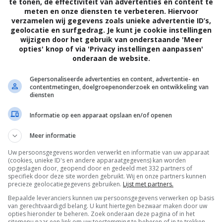
te tonen, de effectiviteit van advertenties en content te
meten en onze diensten te verbeteren. Hiervoor
Regie:
Yorgos Lanthimos |
Cast:
Colin Farrell (Dav
verzamelen wij gegevens zoals unieke advertentie ID’s,
geolocatie en surfgedrag. Je kunt je cookie instellingen
Ben Whishaw (Limping Man), John C. Reilly (Lispin
wijzigen door het gebruik van onderstaande 'Meer
Angeliki Papoulia (Hearless Woman), Léa Seydoux 
opties' knop of via 'Privacy instellingen aanpassen'
onderaan de website.
minuten |
Jaar:
2015
Gepersonaliseerde advertenties en content, advertentie- en
Probeer de stijl van de Griekse schrijver en regiss
contentmetingen, doelgroepenonderzoek en ontwikkeling van
diensten
vatten in één pakkende zin. Het is een haast onmoge
zou grofweg kunnen stellen dat Lanthimos telkens 
Informatie op een apparaat opslaan en/of openen
door deze door te trekken tot een compleet overdre
Meer informatie
hij dit met het zwartkomische gezinsdrama
Dogtooth
Uw persoonsgegevens worden verwerkt en informatie van uw apparaat
in een volledig van de buitenwereld afgesloten omgevi
(cookies, unieke ID's en andere apparaatgegevens) kan worden
Daarna volgde het eveneens zo merkwaardige
Alps
,
opgeslagen door, geopend door en gedeeld met 332 partners of
specifiek door deze site worden gebruikt. Wij en onze partners kunnen
familieleden therapie biedt middels het naspelen van
precieze geolocatiegegevens gebruiken.
Lijst met partners.
markeert Lanthimos eerste project buiten de grenzen 
Bepaalde leveranciers kunnen uw persoonsgegevens verwerken op basis
van gerechtvaardigd belang. U kunt hiertegen bezwaar maken door uw
rare kronkel onderweg nog niet kwijtgeraakt. Sterke
opties hieronder te beheren. Zoek onderaan deze pagina of in het
wel zijn vreemdste maar tegelijkertijd beste werk tot 
sitemenu naar een link om uw toestemming te beheren of in te trekken