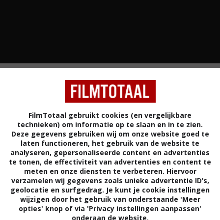
OR
CANADA
2,7
FilmTotaal gebruikt cookies (en vergelijkbare
/ 37
technieken) om informatie op te slaan en in te zien.
Deze gegevens gebruiken wij om onze website goed te
laten functioneren, het gebruik van de website te
chten om de ziel van een lastige advocaat.
analyseren, gepersonaliseerde content en advertenties
te tonen, de effectiviteit van advertenties en content te
meten en onze diensten te verbeteren. Hiervoor
Stephen T. Kay
.
verzamelen wij gegevens zoals unieke advertentie ID’s,
Bruce Greenwood
,
Rothaford Gray
,
Michael
geolocatie en surfgedrag. Je kunt je cookie instellingen
wijzigen door het gebruik van onderstaande 'Meer
Rooker
,
Marie-Josée Colburn
,
Eric Balfour
,
opties' knop of via 'Privacy instellingen aanpassen'
Tamara Gorski
,
Paulino Nunes
,
Viv
onderaan de website.