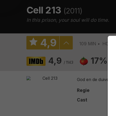
Cell 213
(2011)
In this prison, your soul will do time.
4
,
9
109 MIN
HORR
4,9
17%
/ 1143
/ 6
God en de duivel ve
Regie
Cast