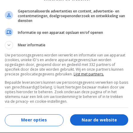
Leacock
,
Conrad Coates
,
Murray Furrow
,
Gepersonaliseerde advertenties en content, advertentie- en
Deborah Valente
,
Darlene Cooke
,
Darren
contentmetingen, doelgroepenonderzoek en ontwikkeling van
Hynes
,
Peter Nelson
,
Steve Pacini
.
diensten
10.06.2011
Informatie op een apparaat opslaan en/of openen
13.10.2015
Meer informatie
Uw persoonsgegevens worden verwerkt en informatie van uw apparaat
(cookies, unieke ID's en andere apparaatgegevens) kan worden
opgeslagen door, geopend door en gedeeld met 332 partners of
specifiek door deze site worden gebruikt. Wij en onze partners kunnen
precieze geolocatiegegevens gebruiken.
Lijst met partners.
Bepaalde leveranciers kunnen uw persoonsgegevens verwerken op basis
van gerechtvaardigd belang. U kunt hiertegen bezwaar maken door uw
opties hieronder te beheren. Zoek onderaan deze pagina of in het
sitemenu naar een link om uw toestemming te beheren of in te trekken
via de privacy- en cookie-instellingen.
Meer opties
Naar de website