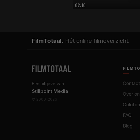
02:16
FilmTotaal.
Hét online filmoverzicht.
FILMT
Contact
Een uitgave van
Stillpoint Media
Over on
© 2000–2026
Colofon
FAQ
Blog