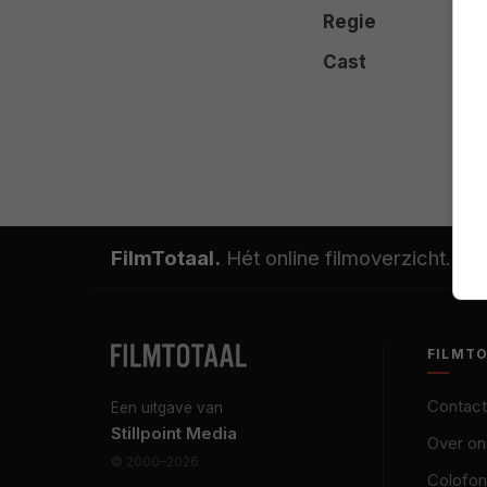
Regie
Cast
FilmTotaal.
Hét online filmoverzicht.
FILMT
Contact
Een uitgave van
Stillpoint Media
Over on
© 2000–2026
Colofon