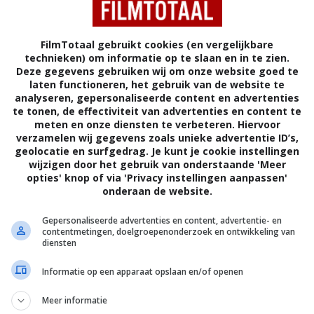
lls
(1948)
FilmTotaal gebruikt cookies (en vergelijkbare
technieken) om informatie op te slaan en in te zien.
Deze gegevens gebruiken wij om onze website goed te
laten functioneren, het gebruik van de website te
analyseren, gepersonaliseerde content en advertenties
A
VERENIGDE STATEN
te tonen, de effectiviteit van advertenties en content te
meten en onze diensten te verbeteren. Hiervoor
verzamelen wij gegevens zoals unieke advertentie ID’s,
geolocatie en surfgedrag. Je kunt je cookie instellingen
wijzigen door het gebruik van onderstaande 'Meer
opties' knop of via 'Privacy instellingen aanpassen'
onderaan de website.
t brengt om haar laatste wens te vervullen het dode
rice naar haar thuisstadje. Daar moet het begraven
Gepersonaliseerde advertenties en content, advertentie- en
contentmetingen, doelgroepenonderzoek en ontwikkeling van
iek geïnteresseerd te krijgen en de studio over te
diensten
laatste de film uit te brengen, vraagt hij alle lokale
Informatie op een apparaat opslaan en/of openen
ie dagen hun klokken te laten luiden.
Meer informatie
Het wonder der klokken