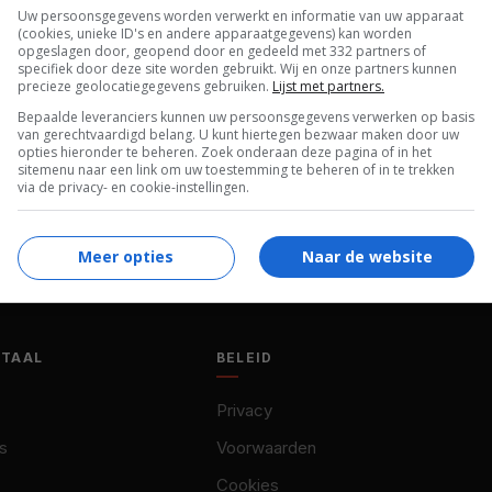
Uw persoonsgegevens worden verwerkt en informatie van uw apparaat
Irving Pichel
.
(cookies, unieke ID's en andere apparaatgegevens) kan worden
opgeslagen door, geopend door en gedeeld met 332 partners of
Frank Ferguson
,
Frank Sinatra
,
Philip Ahn
,
specifiek door deze site worden gebruikt. Wij en onze partners kunnen
precieze geolocatiegegevens gebruiken.
Lijst met partners.
Fred MacMurray
,
Lee J. Cobb
,
Alida Valli
,
Bepaalde leveranciers kunnen uw persoonsgegevens verwerken op basis
Charles Meredith
,
James Nolan
,
Harold
van gerechtvaardigd belang. U kunt hiertegen bezwaar maken door uw
Vermilyea
,
Frank Wilcox
,
Veronica Pataky
.
opties hieronder te beheren. Zoek onderaan deze pagina of in het
sitemenu naar een link om uw toestemming te beheren of in te trekken
via de privacy- en cookie-instellingen.
Meer opties
Naar de website
OTAAL
BELEID
Privacy
s
Voorwaarden
Cookies