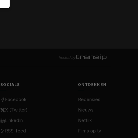
hosted by
SOCIALS
ONTDEKKEN
Facebook
Recensies
X (Twitter)
Nieuws
LinkedIn
Netflix
RSS-feed
Films op tv