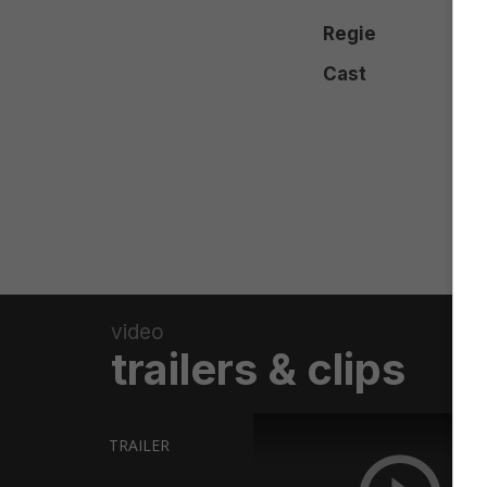
Regie
Cast
video
trailers & clips
TRAILER