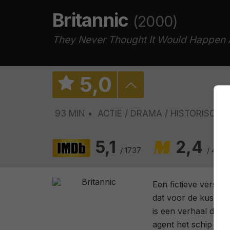
Britannic
(2000)
They Never Thought It Would Happen 
5
,
0
93 MIN
ACTIE
DRAMA
HISTORISCH
5,1
2,4
/ 1737
/ 45
Een fictieve versie
dat voor de kust va
is een verhaal dat i
agent het schip sab