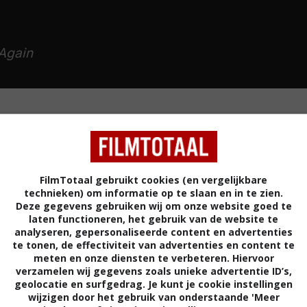
Again
MYSTERY
ROMANTIEK
OORLOG
VERENIGD KONI
FilmTotaal gebruikt cookies (en vergelijkbare
technieken) om informatie op te slaan en in te zien.
Deze gegevens gebruiken wij om onze website goed te
laten functioneren, het gebruik van de website te
analyseren, gepersonaliseerde content en advertenties
te tonen, de effectiviteit van advertenties en content te
 van het verhaal van de H.M.H.S. Britannic, een schip
meten en onze diensten te verbeteren. Hiervoor
n het Griekse eiland Kea zonk in november 1916. Het
verzamelen wij gegevens zoals unieke advertentie ID’s,
nspiratie haalt uit de theorie dat een Duitse geheim
geolocatie en surfgedrag. Je kunt je cookie instellingen
wijzigen door het gebruik van onderstaande 'Meer
oteerde.