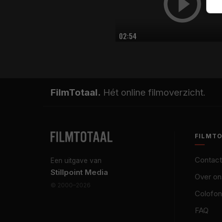
02:54
FilmTotaal.
Hét online filmoverzicht.
FILMT
Contact
Een uitgave van
Stillpoint Media
Over on
© 2000–2026
Colofon
FAQ