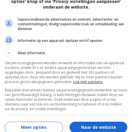
opties' knop of via 'Privacy instellingen aanpassen'
onderaan de website.
Brian Trenchard-Smith
.
Gepersonaliseerde advertenties en content, advertentie- en
Jacqueline Bisset
,
John Rhys-Davies
,
Wolf
contentmetingen, doelgroepenonderzoek en ontwikkeling van
Kahler
,
Ed Stobart
,
Bruce Payne
,
Edward
diensten
Atterton
,
Alex Ferns
,
Ben Daniels
,
David
Informatie op een apparaat opslaan en/of openen
Lumsden
,
Amanda Ryan
,
Philip Rham
,
Daniel Coonan
,
Eleanor Oakley
,
Archie
Meer informatie
Davies
,
Adam Bareham
.
Uw persoonsgegevens worden verwerkt en informatie van uw apparaat
(cookies, unieke ID's en andere apparaatgegevens) kan worden
opgeslagen door, geopend door en gedeeld met 332 partners of
specifiek door deze site worden gebruikt. Wij en onze partners kunnen
precieze geolocatiegegevens gebruiken.
Lijst met partners.
Bepaalde leveranciers kunnen uw persoonsgegevens verwerken op basis
van gerechtvaardigd belang. U kunt hiertegen bezwaar maken door uw
opties hieronder te beheren. Zoek onderaan deze pagina of in het
sitemenu naar een link om uw toestemming te beheren of in te trekken
via de privacy- en cookie-instellingen.
Meer opties
Naar de website