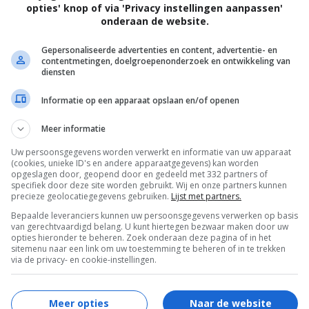
Pedro Morelli
.
opties' knop of via 'Privacy instellingen aanpassen'
onderaan de website.
Jennifer Irwin
,
Jason Priestley
,
Alison Pill
,
Tyler Labine
,
Don McKellar
,
Clé Bennett
,
J.
Gepersonaliseerde advertenties en content, advertentie- en
contentmetingen, doelgroepenonderzoek en ontwikkeling van
Adam Brown
,
Gael García Bernal
,
Mariana
diensten
Ximenes
,
Michael Caruana
,
Michael Eklund
,
Informatie op een apparaat opslaan en/of openen
Albert Chung
,
Claudia Ohana
,
Amanda
Barker
,
Julian DeZotti
.
Meer informatie
11.09.2015
Uw persoonsgegevens worden verwerkt en informatie van uw apparaat
(cookies, unieke ID's en andere apparaatgegevens) kan worden
opgeslagen door, geopend door en gedeeld met 332 partners of
specifiek door deze site worden gebruikt. Wij en onze partners kunnen
precieze geolocatiegegevens gebruiken.
Lijst met partners.
Bepaalde leveranciers kunnen uw persoonsgegevens verwerken op basis
van gerechtvaardigd belang. U kunt hiertegen bezwaar maken door uw
opties hieronder te beheren. Zoek onderaan deze pagina of in het
sitemenu naar een link om uw toestemming te beheren of in te trekken
via de privacy- en cookie-instellingen.
Meer opties
Naar de website