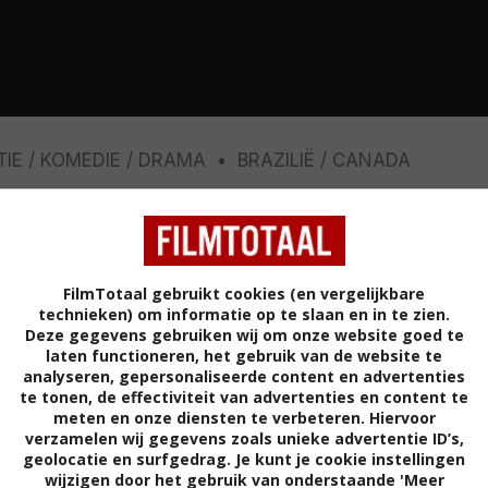
TIE
KOMEDIE
DRAMA
BRAZILIË
CANADA
61%
2,6
55
/ 31
/ 15
/ 8
FilmTotaal gebruikt cookies (en vergelijkbare
ent strips, maar moet de kost verdienen in een
technieken) om informatie op te slaan en in te zien.
Deze gegevens gebruiken wij om onze website goed te
al is een regisseur die worstelt met zijn ambities en
laten functioneren, het gebruik van de website te
oducent en geldschieters. De twist? Hij is de
analyseren, gepersonaliseerde content en advertenties
trip die zij schrijft, en leeft alleen in die strip. Zijn
te tonen, de effectiviteit van advertenties en content te
meten en onze diensten te verbeteren. Hiervoor
n met animatie. Maar de beelden van de film die hij
verzamelen wij gegevens zoals unieke advertentie ID’s,
t gefilmd.
geolocatie en surfgedrag. Je kunt je cookie instellingen
wijzigen door het gebruik van onderstaande 'Meer