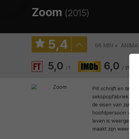
Zoom
(2015)
5
,
4
96 MIN
ANIMA
5,0
6,0
/ 1
/ 3103
Pill schrijft en tek
sekspopfabriek. Bern
de eisen van zijn pr
hoofdpersoon van de s
leven is weergegeve
maakt zijn weer ech