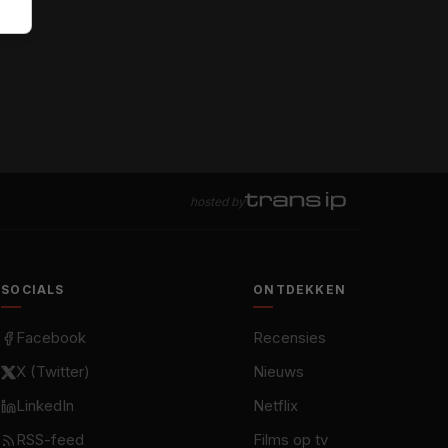
hosted by
SOCIALS
ONTDEKKEN
Facebook
Recensies
X (Twitter)
Nieuws
LinkedIn
Netflix
RSS-feed
Films op tv