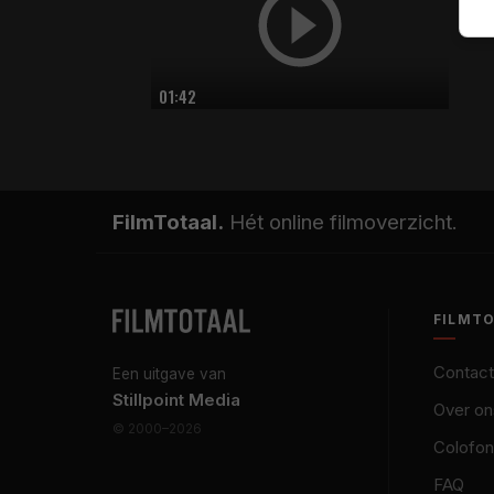
01:42
FilmTotaal.
Hét online filmoverzicht.
FILMT
Contact
Een uitgave van
Stillpoint Media
Over on
© 2000–2026
Colofon
FAQ