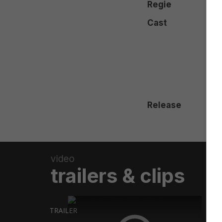
Regie
Cast
Release
video
trailers & clips
TRAILER