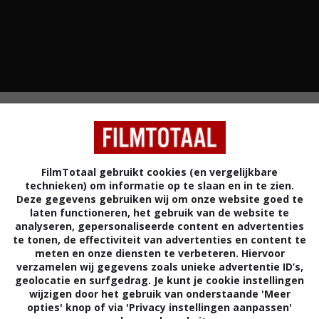
IE
ROMANTIEK
VERENIGDE STATEN
33%
2,8
/ 6
/ 170
FilmTotaal gebruikt cookies (en vergelijkbare
technieken) om informatie op te slaan en in te zien.
Deze gegevens gebruiken wij om onze website goed te
laten functioneren, het gebruik van de website te
aar Ryan Turner zijn geld en zijn baan kwijtraakt,
analyseren, gepersonaliseerde content en advertenties
et slop. Hij trekt in bij zijn vriendin, maar wanneer
te tonen, de effectiviteit van advertenties en content te
meten en onze diensten te verbeteren. Hiervoor
ekt, vertelt hij op haar werk dat ze ziek thuis ligt.
verzamelen wij gegevens zoals unieke advertentie ID’s,
geolocatie en surfgedrag. Je kunt je cookie instellingen
Steve Rash
.
wijzigen door het gebruik van onderstaande 'Meer
opties' knop of via 'Privacy instellingen aanpassen'
Charlie Sheen
,
Jon Lovitz
,
Troy Beyer
,