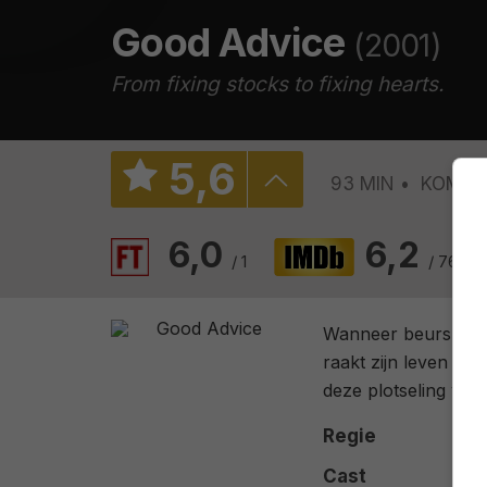
Good Advice
(2001)
From fixing stocks to fixing hearts.
5
,
6
93 MIN
KOMED
6,0
6,2
/ 1
/ 7684
Wanneer beurshandel
raakt zijn leven in h
deze plotseling vertr
Regie
Cast