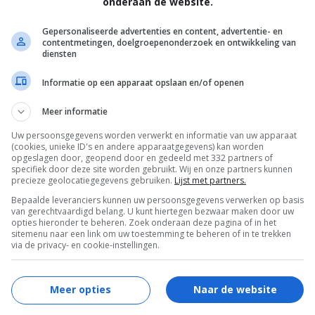
onderaan de website.
Rosanna Arquette
,
John de Lancie
,
Angie
Harmon
,
Estelle Harris
,
Madison Mason
,
Gepersonaliseerde advertenties en content, advertentie- en
contentmetingen, doelgroepenonderzoek en ontwikkeling van
Denise Richards
,
Barry Newman
,
Lisa Rinna
,
diensten
Francoise Surel
,
Pete Gardner
,
Andrew
Informatie op een apparaat opslaan en/of openen
Berman
,
Christopher Burkott
.
15.11.2001
Meer informatie
Uw persoonsgegevens worden verwerkt en informatie van uw apparaat
(cookies, unieke ID's en andere apparaatgegevens) kan worden
opgeslagen door, geopend door en gedeeld met 332 partners of
specifiek door deze site worden gebruikt. Wij en onze partners kunnen
precieze geolocatiegegevens gebruiken.
Lijst met partners.
Bepaalde leveranciers kunnen uw persoonsgegevens verwerken op basis
van gerechtvaardigd belang. U kunt hiertegen bezwaar maken door uw
opties hieronder te beheren. Zoek onderaan deze pagina of in het
sitemenu naar een link om uw toestemming te beheren of in te trekken
via de privacy- en cookie-instellingen.
Meer opties
Naar de website