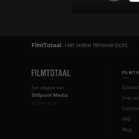
FilmTotaal.
Hét online filmoverzicht.
FILMT
Contact
Een uitgave van
Stillpoint Media
Over on
© 2000–2026
Colofon
FAQ
Blog