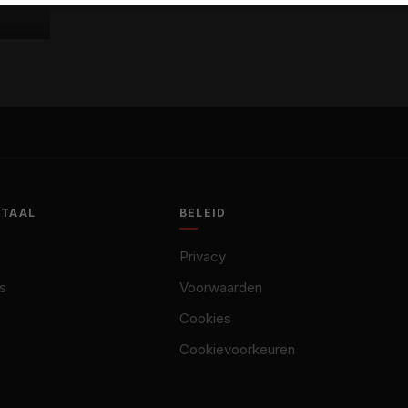
OTAAL
BELEID
Privacy
s
Voorwaarden
Cookies
Cookievoorkeuren