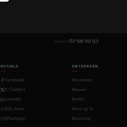
hosted by
SOCIALS
ONTDEKKEN
Facebook
Recensies
X (Twitter)
Nieuws
LinkedIn
Netflix
RSS-feed
Films op tv
WhatsApp
Bioscoop