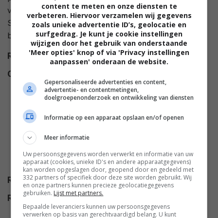
content te meten en onze diensten te
van verschillende teams. Het blijkt te gaan om 'The
verbeteren. Hiervoor verzamelen wij gegevens
Scorpion', een geheimagent die een plaats heeft
zoals unieke advertentie ID’s, geolocatie en
surfgedrag. Je kunt je cookie instellingen
bemachtigd binnen het kartel.
wijzigen door het gebruik van onderstaande
'Meer opties' knop of via 'Privacy instellingen
Regie
Tony Giglio
.
aanpassen' onderaan de website.
Cast
Sam Jaeger
,
Ty Olsson
,
Pascale
Gepersonaliseerde advertenties en content,
Hutton
,
Mike Dopud
,
Matthew
advertentie- en contentmetingen,
doelgroepenonderzoek en ontwikkeling van diensten
Marsden
,
Adrianne Palicki
,
Olivia Cheng
,
Marci T. House
,
Informatie op een apparaat opslaan en/of openen
Monique Ganderton
,
Michael Jai
White
,
Kyra Zagorsky
,
Aren
Meer informatie
Buchholz
,
Dakota Guppy
,
Lisa
Uw persoonsgegevens worden verwerkt en informatie van uw
apparaat (cookies, unieke ID's en andere apparaatgegevens)
Chandler
,
Leo Rano
.
kan worden opgeslagen door, geopend door en gedeeld met
332 partners of specifiek door deze site worden gebruikt. Wij
Release
01.08.2017
en onze partners kunnen precieze geolocatiegegevens
gebruiken.
Lijst met partners.
Release DVD
06.09.2017
Bepaalde leveranciers kunnen uw persoonsgegevens
verwerken op basis van gerechtvaardigd belang. U kunt