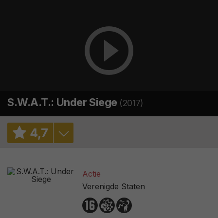
S.W.A.T.: Under Siege
(2017)
4
,
7
6,3
/ 3
Actie
4,6
/ 5177
Verenigde Staten
2,4
/ 66