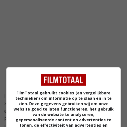
FilmTotaal gebruikt cookies (en vergelijkbare
In S.W.A.T. Under Siege eindigt een inval van DEA en
technieken) om informatie op te slaan en in te
S.W.A.T. bij een kartel in een vuurgevecht. S.W.A.T.-
zien. Deze gegevens gebruiken wij om onze
website goed te laten functioneren, het gebruik
agent Travis Hall neemt een van de mensen die ze te
van de website te analyseren,
pakken krijgen mee. Deze blijkt echter een gewild
gepersonaliseerde content en advertenties te
tonen, de effectiviteit van advertenties en
persoon, aangezien ze onder vuur komen te liggen