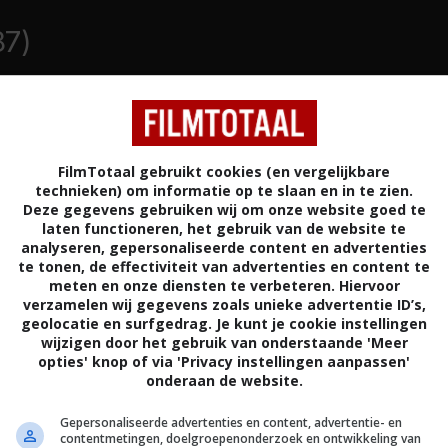
87)
ENIGDE STATEN
FilmTotaal gebruikt cookies (en vergelijkbare
technieken) om informatie op te slaan en in te zien.
Deze gegevens gebruiken wij om onze website goed te
laten functioneren, het gebruik van de website te
analyseren, gepersonaliseerde content en advertenties
te tonen, de effectiviteit van advertenties en content te
meten en onze diensten te verbeteren. Hiervoor
verzamelen wij gegevens zoals unieke advertentie ID’s,
enman Eddie komt telkens met grootse ideeën op de
geolocatie en surfgedrag. Je kunt je cookie instellingen
geven moment heeft hij een lening nodig voor de
wijzigen door het gebruik van onderstaande 'Meer
 bioscoopcomplex en gaat hij in zee met een
opties' knop of via 'Privacy instellingen aanpassen'
onderaan de website.
t begin van alle ellende, want hij belandt middenin
ordt gearresteerd en in het gevang gegooid. Eddie
Gepersonaliseerde advertenties en content, advertentie- en
erekeningsvatbaar te laten verklaren maar komt
contentmetingen, doelgroepenonderzoek en ontwikkeling van