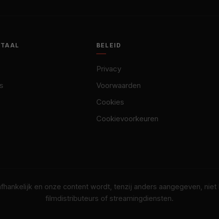
OTAAL
BELEID
Privacy
s
Voorwaarden
Cookies
Cookievoorkeuren
nafhankelijk en onze content wordt, tenzij anders aangegeven, nie
filmdistributeurs of streamingdiensten.