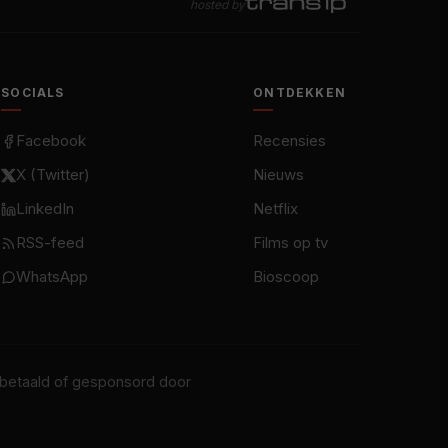
hosted by
SOCIALS
ONTDEKKEN
Facebook
Recensies
X (Twitter)
Nieuws
LinkedIn
Netflix
RSS-feed
Films op tv
WhatsApp
Bioscoop
t betaald of gesponsord door