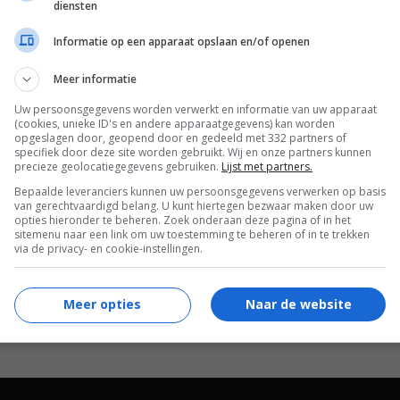
diensten
psychiatrische afdeling van een ziekenhuis terecht.
akt moment weet hij te ontsnappen, maar wordt
Informatie op een apparaat opslaan en/of openen
oor arts
Meer informatie
Michael Apted
.
Uw persoonsgegevens worden verwerkt en informatie van uw apparaat
(cookies, unieke ID's en andere apparaatgegevens) kan worden
Richard Pryor
,
Jon Polito
,
Sylvia Miles
,
opgeslagen door, geopend door en gedeeld met 332 partners of
specifiek door deze site worden gebruikt. Wij en onze partners kunnen
Randall 'Tex' Cobb
,
Joe Mantegna
,
Rachel
precieze geolocatiegegevens gebruiken.
Lijst met partners.
Ticotin
,
Brian Tarantina
,
Rubén Blades
,
Bepaalde leveranciers kunnen uw persoonsgegevens verwerken op basis
Jude Ciccolella
,
Joe Dallesandro
,
Bob
van gerechtvaardigd belang. U kunt hiertegen bezwaar maken door uw
opties hieronder te beheren. Zoek onderaan deze pagina of in het
Saget
,
Bob Dishy
,
Garrett Morris
,
Maria
sitemenu naar een link om uw toestemming te beheren of in te trekken
Cardinale
,
Joseph Ragno
.
via de privacy- en cookie-instellingen.
$ 14.000.000
Meer opties
Naar de website
16.01.1987