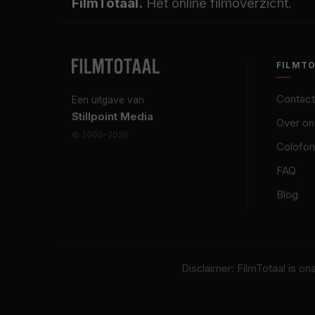
FilmTotaal.
Hét online filmoverzicht.
FILMT
Contact
Een uitgave van
Stillpoint Media
Over on
© 2000–2026
Colofon
FAQ
Blog
Disclaimer: FilmTotaal is o