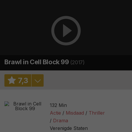
Brawl in Cell Block 99
(2017)
7
,
3
7,5
/ 11
132 Min
7,1
/ 83687
Actie
Misdaad
Thriller
Drama
90%
/ 99
Verenigde Staten