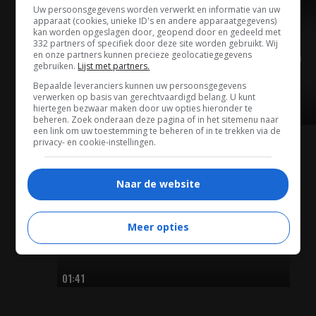
Uw persoonsgegevens worden verwerkt en informatie van uw
TRAILER
apparaat (cookies, unieke ID's en andere apparaatgegevens)
kan worden opgeslagen door, geopend door en gedeeld met
332 partners of specifiek door deze site worden gebruikt. Wij
en onze partners kunnen precieze geolocatiegegevens
gebruiken.
Lijst met partners.
Bepaalde leveranciers kunnen uw persoonsgegevens
verwerken op basis van gerechtvaardigd belang. U kunt
hiertegen bezwaar maken door uw opties hieronder te
02:00
beheren. Zoek onderaan deze pagina of in het sitemenu naar
een link om uw toestemming te beheren of in te trekken via de
privacy- en cookie-instellingen.
TEASER TRAILER
Naar de website
Meer opties
01:41