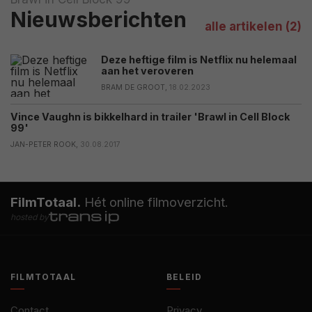
Nieuwsberichten
alle artikelen (2)
Deze heftige film is Netflix nu helemaal
aan het veroveren
BRAM DE GROOT,
18.02.2023
Vince Vaughn is bikkelhard in trailer 'Brawl in Cell Block
99'
JAN-PETER ROOK,
30.08.2017
FilmTotaal.
Hét online filmoverzicht.
hosted by
FILMTOTAAL
BELEID
Contact
Privacy