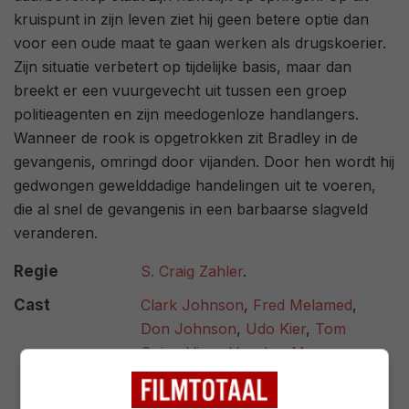
kruispunt in zijn leven ziet hij geen betere optie dan
voor een oude maat te gaan werken als drugskoerier.
Zijn situatie verbetert op tijdelijke basis, maar dan
breekt er een vuurgevecht uit tussen een groep
politieagenten en zijn meedogenloze handlangers.
Wanneer de rook is opgetrokken zit Bradley in de
gevangenis, omringd door vijanden. Door hen wordt hij
gedwongen gewelddadige handelingen uit te voeren,
die al snel de gevangenis in een barbaarse slagveld
veranderen.
Regie
S. Craig Zahler
.
Cast
Clark Johnson
,
Fred Melamed
,
Don Johnson
,
Udo Kier
,
Tom
Guiry
,
Vince Vaughn
,
Marc
Blucas
,
Jennifer Carpenter
,
Mustafa Shakir
,
Pooja Kumar
,