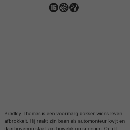
3,3
/ 720
79
/ 21
Bradley Thomas is een voormalig bokser wiens leven
afbrokkelt. Hij raakt zijn baan als automonteur kwijt en
daarbovenop staat zijn huwelijk op springen. Op dit