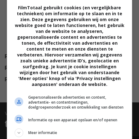
Philip Ettinger
,
Rob Morgan
,
FilmTotaal gebruikt cookies (en vergelijkbare
Dan Amboyer
,
Geno Segers
,
technieken) om informatie op te slaan en in te
zien. Deze gegevens gebruiken wij om onze
Michael Medeiros
,
Dion
website goed te laten functioneren, het gebruik
Mucciacito
,
Willie C. Carpenter
,
van de website te analyseren,
gepersonaliseerde content en advertenties te
Victor Almanzar
,
Devon
tonen, de effectiviteit van advertenties en
Windsor
.
content te meten en onze diensten te
verbeteren. Hiervoor verzamelen wij gegevens
Release
02.09.2017
zoals unieke advertentie ID’s, geolocatie en
surfgedrag. Je kunt je cookie instellingen
Release NL
28.10.2017
wijzigen door het gebruik van onderstaande
'Meer opties' knop of via 'Privacy instellingen
Release DVD
17.01.2018
aanpassen' onderaan de website.
Gepersonaliseerde advertenties en content,
advertentie- en contentmetingen,
doelgroepenonderzoek en ontwikkeling van diensten
video
Informatie op een apparaat opslaan en/of openen
trailers & clips
Meer informatie