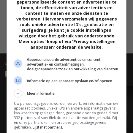
Christian Rubeck
,
Rob Brydon
,
gepersonaliseerde content en advertenties te
tonen, de effectiviteit van advertenties en
Paul Blackwell
,
Charlotte Riley
,
content te meten en onze diensten te
Adeel Akhtar
,
Thomas
verbeteren. Hiervoor verzamelen wij gegevens
Turgoose
,
Daniel Eghan
,
Manoj
zoals unieke advertentie ID’s, geolocatie en
surfgedrag. Je kunt je cookie instellingen
Anand
,
Jo Wheatley
.
wijzigen door het gebruik van onderstaande
'Meer opties' knop of via 'Privacy instellingen
aanpassen' onderaan de website.
Gepersonaliseerde advertenties en content,
video
advertentie- en contentmetingen,
doelgroepenonderzoek en ontwikkeling van diensten
trailers & clips
Informatie op een apparaat opslaan en/of openen
Meer informatie
TRAILER
Uw persoonsgegevens worden verwerkt en informatie van uw
apparaat (cookies, unieke ID's en andere apparaatgegevens)
kan worden opgeslagen door, geopend door en gedeeld met
332 partners of specifiek door deze site worden gebruikt. Wij
en onze partners kunnen precieze geolocatiegegevens
gebruiken.
Lijst met partners.