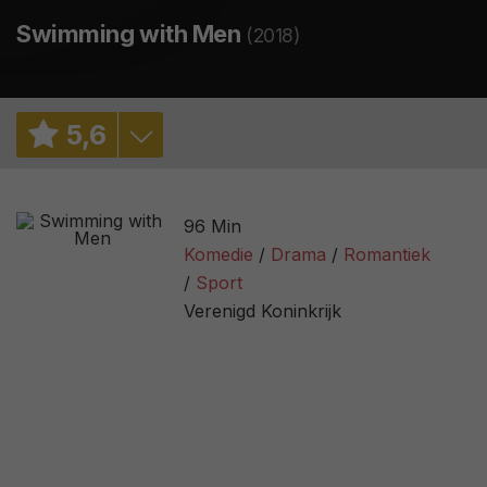
Swimming with Men
(2018)
5
,
6
6,4
/ 4695
96 Min
52%
/ 46
Komedie
Drama
Romantiek
Sport
3,2
/ 3
Verenigd Koninkrijk
44
/ 11