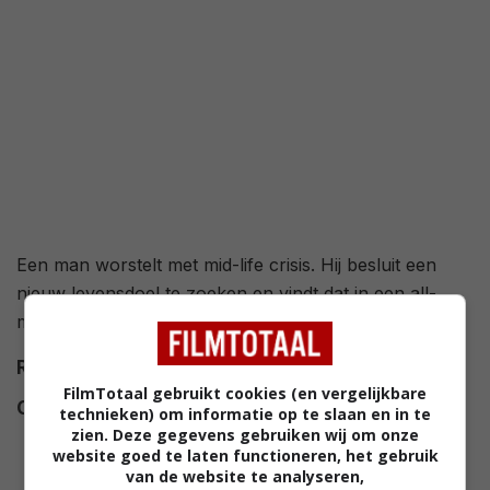
Een man worstelt met mid-life crisis. Hij besluit een
nieuw levensdoel te zoeken en vindt dat in een all-
male zwemteam.
Regie
Oliver Parker
.
FilmTotaal gebruikt cookies (en vergelijkbare
Cast
Rupert Graves
,
Daniel Mays
,
technieken) om informatie op te slaan en in te
zien. Deze gegevens gebruiken wij om onze
Jane Horrocks
,
Jim Carter
,
website goed te laten functioneren, het gebruik
Robert Daws
,
Nathaniel Parker
,
van de website te analyseren,