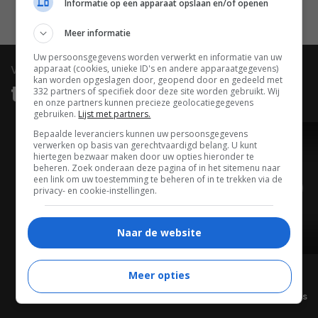
Informatie op een apparaat opslaan en/of openen
Meer informatie
Uw persoonsgegevens worden verwerkt en informatie van uw
video
apparaat (cookies, unieke ID's en andere apparaatgegevens)
kan worden opgeslagen door, geopend door en gedeeld met
trailers & clips
332 partners of specifiek door deze site worden gebruikt. Wij
en onze partners kunnen precieze geolocatiegegevens
gebruiken.
Lijst met partners.
Bepaalde leveranciers kunnen uw persoonsgegevens
TRAILER
verwerken op basis van gerechtvaardigd belang. U kunt
hiertegen bezwaar maken door uw opties hieronder te
beheren. Zoek onderaan deze pagina of in het sitemenu naar
een link om uw toestemming te beheren of in te trekken via de
privacy- en cookie-instellingen.
Naar de website
01:20
Meer opties
Alle video's