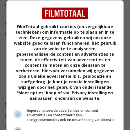
vast komt te zitten in een lift, krijgt zijn leven een
andere wending.
Regie
Bobby Farrelly
,
Peter Farrelly
.
FilmTotaal gebruikt cookies (en vergelijkbare
technieken) om informatie op te slaan en in te
Cast
Susan Ward
,
Joe Viterelli
,
zien. Deze gegevens gebruiken wij om onze
Jason Alexander
,
Nan Martin
,
website goed te laten functioneren, het gebruik
van de website te analyseren,
Jack Black
,
Bruce McGill
,
gepersonaliseerde content en advertenties te
Gwyneth Paltrow
,
Zen Gesner
,
tonen, de effectiviteit van advertenties en
Kyle Gass
,
Rob Moran
,
Rene
content te meten en onze diensten te
verbeteren. Hiervoor verzamelen wij gegevens
Kirby
,
Anthony Robbins
,
Brooke
zoals unieke advertentie ID’s, geolocatie en
Burns
,
Joshua 'Li'iBoy'
surfgedrag. Je kunt je cookie instellingen
wijzigen door het gebruik van onderstaande
Shintani
,
Laura Kightlinger
,
Rob
'Meer opties' knop of via 'Privacy instellingen
Moran
.
aanpassen' onderaan de website.
Budget
$ 40.000.000
Gepersonaliseerde advertenties en content,
advertentie- en contentmetingen,
Opbrengst
$ 70.836.296
doelgroepenonderzoek en ontwikkeling van diensten
Release
01.11.2001