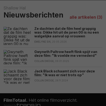
Shallow Hal
Nieuwsberichten
alle artikelen (3)
Ze dachten dat de film heel grappig
was: Dikke hit uit de jaren 00 is nu een
walgelijke aanval op vrouwen
EMELYNE SIX,
20.05.2026
Gwyneth Paltrow heeft flink spijt van
deze film: "Ik voelde me vernederd"
COLIJN DRÖGE,
09.01.2025
Jack Black schaamt zich voor deze
film: "Ik was er niet trots op"
COLIJN DRÖGE,
28.11.2024
FilmTotaal.
Hét online filmoverzicht.
hosted by