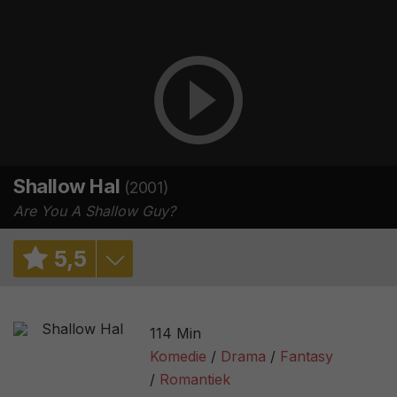
Shallow Hal
(2001)
Are You A Shallow Guy?
5
,
5
5,7
/ 62
114 Min
6,0
/ 150846
Komedie
Drama
Fantasy
Romantiek
49%
/ 135