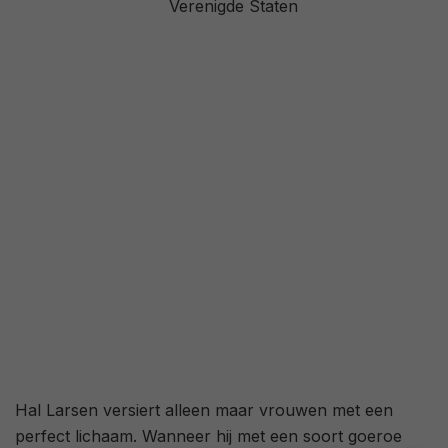
Verenigde Staten
2,7
/ 1268
48
/ 33
Hal Larsen versiert alleen maar vrouwen met een
perfect lichaam. Wanneer hij met een soort goeroe