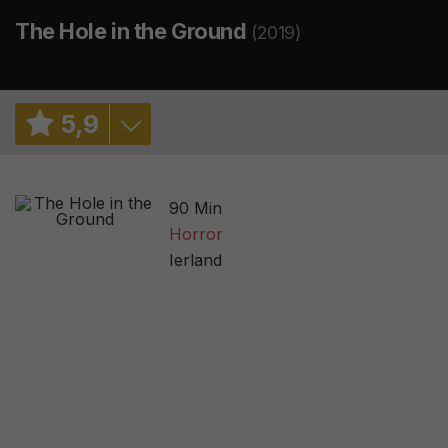
The Hole in the Ground
(2019)
5
,
9
4,0
/ 2
90 Min
5,7
/ 24929
Horror
Ierland
2,8
/ 154
63
/ 16