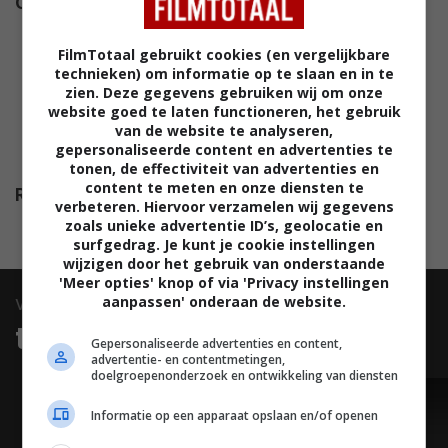
Cast
James Cosmo
,
Kati Outinen
,
Eoin Macken
,
Simone Kirby
,
FilmTotaal gebruikt cookies (en vergelijkbare
David Crowley
,
Seána Kerslake
,
technieken) om informatie op te slaan en in te
Steve Wall
,
James Quinn
zien. Deze gegevens gebruiken wij om onze
Markey
,
Sarah Hanly
,
Bennett
website goed te laten functioneren, het gebruik
van de website te analyseren,
Andrew
,
John Quinn
,
Chloe
gepersonaliseerde content en advertenties te
Grogan
,
Miro Lopperi
.
tonen, de effectiviteit van advertenties en
content te meten en onze diensten te
Release
25.01.2019
verbeteren. Hiervoor verzamelen wij gegevens
zoals unieke advertentie ID’s, geolocatie en
surfgedrag. Je kunt je cookie instellingen
wijzigen door het gebruik van onderstaande
'Meer opties' knop of via 'Privacy instellingen
aanpassen' onderaan de website.
video
trailers & clips
Gepersonaliseerde advertenties en content,
advertentie- en contentmetingen,
doelgroepenonderzoek en ontwikkeling van diensten
TRAILER
Informatie op een apparaat opslaan en/of openen