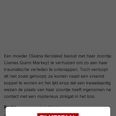
Een moeder (Seána Kerslake) besluit met haar zoontje
(James Quinn Markey) te verhuizen om zo aan haar
traumatische verleden te ontsnappen. Toch verloopt
dit niet zoals gehoopt; ze komen naast een vreemd
koppel te wonen en het lijkt erop dat een kwaadaardig
wezen de plaats van haar zoontje heeft ingenomen na
contact met een mysterieus zinkgat in het bos.
Regie
Lee Cronin
.