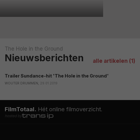
The Hole in the Ground
Nieuwsberichten
alle artikelen (1)
Trailer Sundance-hit 'The Hole in the Ground'
WOUTER DRUMMEN,
29.01.2019
FilmTotaal.
Hét online filmoverzicht.
hosted by