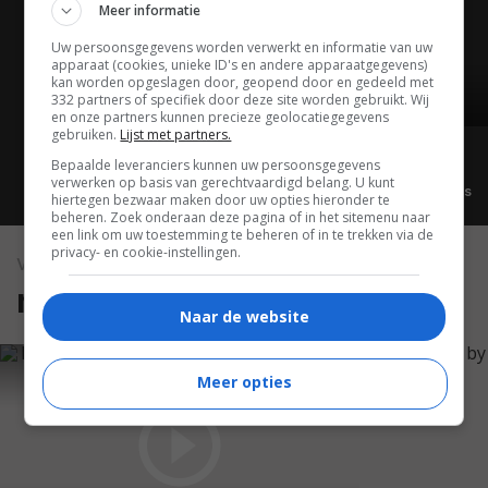
Meer informatie
Uw persoonsgegevens worden verwerkt en informatie van uw
apparaat (cookies, unieke ID's en andere apparaatgegevens)
kan worden opgeslagen door, geopend door en gedeeld met
332 partners of specifiek door deze site worden gebruikt. Wij
02:18
en onze partners kunnen precieze geolocatiegegevens
gebruiken.
Lijst met partners.
Bepaalde leveranciers kunnen uw persoonsgegevens
verwerken op basis van gerechtvaardigd belang. U kunt
Alle video's
hiertegen bezwaar maken door uw opties hieronder te
beheren. Zoek onderaan deze pagina of in het sitemenu naar
een link om uw toestemming te beheren of in te trekken via de
privacy- en cookie-instellingen.
video
reviews
Naar de website
Meer opties
KREMODE AND MAYO - THE HOLE IN THE
GROUND REVIEWED BY MARK KERMODE