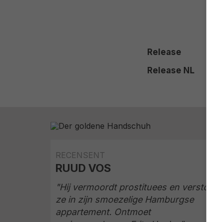
Release
Release NL
RECENSENT
RUUD VOS
"Hij vermoordt prostituees en verstopt
ze in zijn smoezelige Hamburgse
appartement. Ontmoet