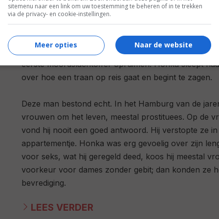
sitemenu naar een link om uw toestemming te beheren of in te trekken
via de privacy- en cookie-instellingen.
De eerste keer dat je Fritz Honka goed ziet, doet hij
gelijknamige film uit 1922, gespeeld door Max Schrec
Meer opties
Naar de website
lelijk gelaat verraadt misschien nog meer dat we naar 
eerste moordslachtoffer opruimen. Honka sleept haar
over hoe een traan op reis gaat en begint te zagen.
Deze man bestond echt. In het Hamburg van de jaren
vrouwen om het leven, meestal prostituees. Op de vr
vond hij nooit een goed antwoord. Hij verstopte ze in
appartementje. Honka was erg gevoelig over zijn lengt
voor seks, wat hij geregeld deed, koos hij meestal vr
voorkeur voor dames zonder gebit; dan konden ze he
bevrediging.
LEES VERDER