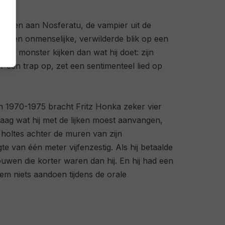
 denken aan Nosferatu, de vampier uit de
k. Een onmenselijke, verwilderde blik op een
een monster kijken dan wat hij doet: zijn
 een trap op, zet een sentimenteel lied op
 1970-1975 bracht Fritz Honka zeker vier
aag wat hij met de lijken moest aanvangen,
 holtes achter de muren van zijn
e van één meter vijfenzestig. Als hij betaalde
ouwen die korter waren dan hij. En hij had een
m niets aandoen tijdens de orale