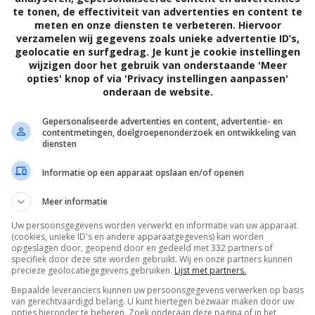
te tonen, de effectiviteit van advertenties en content te
Göbel
,
Tom Hoßbach
,
Jonas Dassler
,
meten en onze diensten te verbeteren. Hiervoor
Laurens Walter
,
Greta Sophie Schmidt
,
verzamelen wij gegevens zoals unieke advertentie ID’s,
Jessica Kosmalla
.
geolocatie en surfgedrag. Je kunt je cookie instellingen
wijzigen door het gebruik van onderstaande 'Meer
09.02.2019
opties' knop of via 'Privacy instellingen aanpassen'
onderaan de website.
20.06.2019
Gepersonaliseerde advertenties en content, advertentie- en
contentmetingen, doelgroepenonderzoek en ontwikkeling van
diensten
Informatie op een apparaat opslaan en/of openen
Filmtotaal
Recensie
Meer informatie
Uw persoonsgegevens worden verwerkt en informatie van uw apparaat
(cookies, unieke ID's en andere apparaatgegevens) kan worden
opgeslagen door, geopend door en gedeeld met 332 partners of
Regie:
Fatih Akin |
Cast:
Jonas Dassler (Fritz Honka
specifiek door deze site worden gebruikt. Wij en onze partners kunnen
precieze geolocatiegegevens gebruiken.
Lijst met partners.
Studt (Helga Denningsen), Marc Hosemann (Siggi 
Bepaalde leveranciers kunnen uw persoonsgegevens verwerken op basis
Schultz), Tristan Göbel (Willi), Martina Eitner-Ach
van gerechtvaardigd belang. U kunt hiertegen bezwaar maken door uw
minuten |
Jaar:
2019
opties hieronder te beheren. Zoek onderaan deze pagina of in het