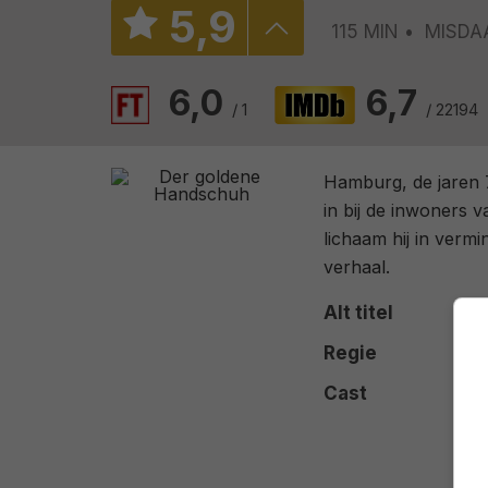
5
,
9
115 MIN
MISDA
6,0
6,7
/ 1
/ 22194
Hamburg, de jaren 
in bij de inwoners v
lichaam hij in verm
verhaal.
Alt titel
Regie
Cast