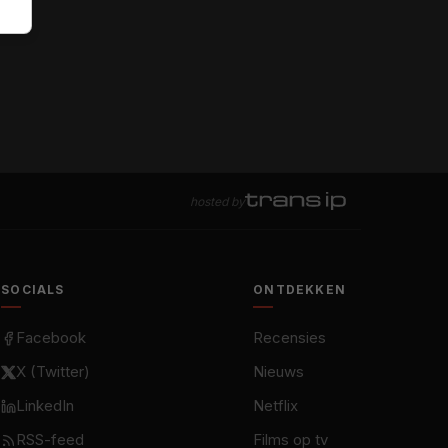
hosted by
SOCIALS
ONTDEKKEN
Facebook
Recensies
X (Twitter)
Nieuws
LinkedIn
Netflix
RSS-feed
Films op tv