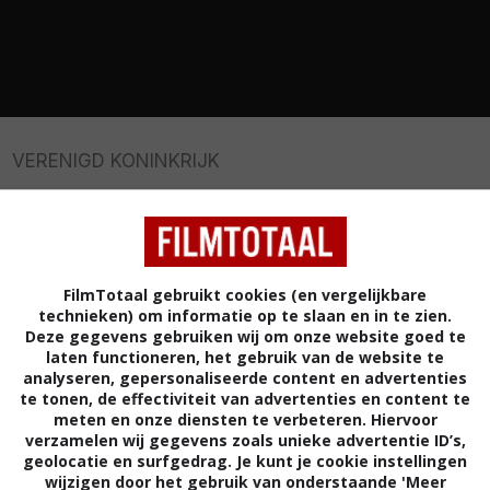
VERENIGD KONINKRIJK
48
/ 5
FilmTotaal gebruikt cookies (en vergelijkbare
t Courtney Callahan verwikkeld in een ethisch
technieken) om informatie op te slaan en in te zien.
Deze gegevens gebruiken wij om onze website goed te
 lid van de Marine Corps Reserves, die eer hoog in het
laten functioneren, het gebruik van de website te
n. Zijn halfbroer Oyster, gespeeld door een woeste
analyseren, gepersonaliseerde content en advertenties
wns), krijgt een oneerlijke 25 jaar gevangenisstraf
te tonen, de effectiviteit van advertenties en content te
meten en onze diensten te verbeteren. Hiervoor
okken. Callahan staat voor de keuze. Laat hij zijn
verzamelen wij gegevens zoals unieke advertentie ID’s,
beert hij hem weg te halen uit de gevangenis?
geolocatie en surfgedrag. Je kunt je cookie instellingen
wijzigen door het gebruik van onderstaande 'Meer