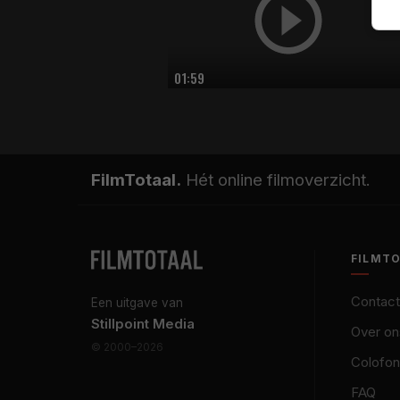
01:59
FilmTotaal.
Hét online filmoverzicht.
FILMT
Contact
Een uitgave van
Stillpoint Media
Over on
© 2000–2026
Colofon
FAQ