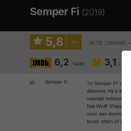
Semper Fi
(2019)
5
,
8
ACTIE
DRAMA
6,2
3,1
/ 4439
/ 105
'In Semper Fi' raak
dilemma. Hij is een
vaandel hebben staa
Nat Wolff (Paper To
voor een avondje kn
broer zitten of pro