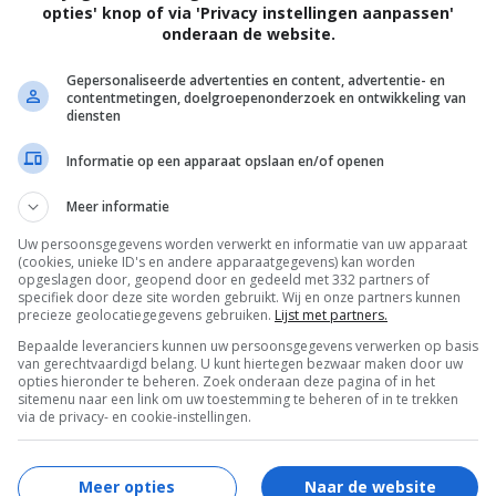
Henry Alex Rubin
.
opties' knop of via 'Privacy instellingen aanpassen'
onderaan de website.
Wayne Pére
,
Lance E. Nichols
,
Leighton
Meester
,
Finn Wittrock
,
Ashton Leigh
,
Nat
Gepersonaliseerde advertenties en content, advertentie- en
contentmetingen, doelgroepenonderzoek en ontwikkeling van
Wolff
,
Jai Courtney
,
Beau Knapp
,
Rob
diensten
Mello
,
Mehdi Merali
,
Jared Bankens
,
Arturo
Informatie op een apparaat opslaan en/of openen
Castro
,
Rachel Hendrix
,
Sylvia Grace Crim
,
Mustafa Elzein
.
Meer informatie
04.10.2019
Uw persoonsgegevens worden verwerkt en informatie van uw apparaat
(cookies, unieke ID's en andere apparaatgegevens) kan worden
opgeslagen door, geopend door en gedeeld met 332 partners of
specifiek door deze site worden gebruikt. Wij en onze partners kunnen
precieze geolocatiegegevens gebruiken.
Lijst met partners.
Bepaalde leveranciers kunnen uw persoonsgegevens verwerken op basis
van gerechtvaardigd belang. U kunt hiertegen bezwaar maken door uw
opties hieronder te beheren. Zoek onderaan deze pagina of in het
sitemenu naar een link om uw toestemming te beheren of in te trekken
via de privacy- en cookie-instellingen.
Meer opties
Naar de website