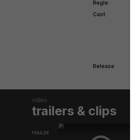
Regie
Cast
Release
video
trailers & clips
TRAILER