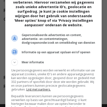
haar moeder haar verzocht terug te keren.
verbeteren. Hiervoor verzamelen wij gegevens
zoals unieke advertentie ID’s, geolocatie en
Regie
Roger Spottiswoode
.
surfgedrag. Je kunt je cookie instellingen
wijzigen door het gebruik van onderstaande
Cast
Andie MacDowell
,
Makenzie
'Meer opties' knop of via 'Privacy instellingen
aanpassen' onderaan de website.
Vega
,
Donna Biscoe
,
Chad
Michael Murray
,
Minka Kelly
,
Gepersonaliseerde advertenties en content,
Donny Boaz
,
Carrie Anne Hunt
,
advertentie- en contentmetingen,
doelgroepenonderzoek en ontwikkeling van diensten
Alyshia Ochse
,
David Moncrief
,
Selena Anduze
,
Havana Blum
,
Informatie op een apparaat opslaan en/of openen
Seaton Stanley
,
Chase Stokes
,
Meer informatie
Anthony Triceri
,
Meiyee Apple
Tam
.
Uw persoonsgegevens worden verwerkt en informatie van uw
apparaat (cookies, unieke ID's en andere apparaatgegevens)
Release
28.04.2018
kan worden opgeslagen door, geopend door en gedeeld met
332 partners of specifiek door deze site worden gebruikt. Wij
en onze partners kunnen precieze geolocatiegegevens
Release NL
01.02.2020
gebruiken.
Lijst met partners.
Bepaalde leveranciers kunnen uw persoonsgegevens
verwerken op basis van gerechtvaardigd belang. U kunt
hiertegen bezwaar maken door uw opties hieronder te