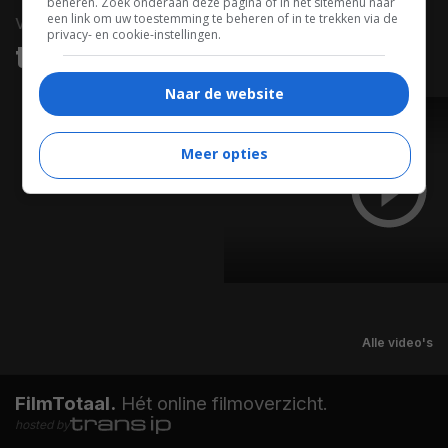
beheren. Zoek onderaan deze pagina of in het sitemenu naar
een link om uw toestemming te beheren of in te trekken via de
video
privacy- en cookie-instellingen.
trailers & clips
Naar de website
TRAILER
Meer opties
Alle video's
FilmTotaal.
Hét online filmoverzicht.
hosted by