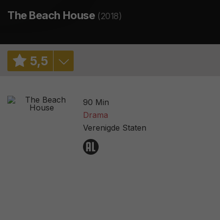
The Beach House
(2018)
5
,
5
5,0
/ 1
90 Min
6,5
/ 2972
Drama
Verenigde Staten
25%
/ 8
2,6
/ 25