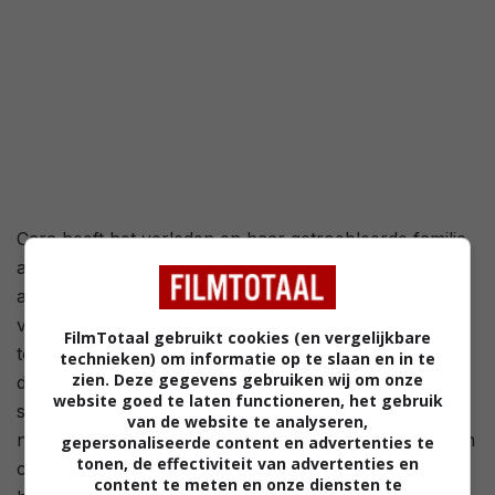
Cara heeft het verleden en haar getroebleerde familie
achter zich gelaten. Terwijl ze de grip op haar leven
aan het verliezen is, krijgt ze een ongewoon verzoek
van haar moeder. Ze gaat in op het verzoek en keert
FilmTotaal gebruikt cookies (en vergelijkbare
terug naar het rustige eiland waar ze haar jeugd
technieken) om informatie op te slaan en in te
zien. Deze gegevens gebruiken wij om onze
doorbracht. Cara gaat er aan de slag met het
website goed te laten functioneren, het gebruik
strandhuisje van haar familie, dat een opknapbeurt
van de website te analyseren,
nodig heeft. Gedurende deze tijd komt Cara opnieuw in
gepersonaliseerde content en advertenties te
tonen, de effectiviteit van advertenties en
contact met een oude vlam en ontdekt ze waarom
content te meten en onze diensten te