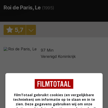
Roi de Paris, Le
(1995)
5
,
7
5,6
/ 68
97 Min
2,9
/ 4
Verenigd Koninkrijk
FilmTotaal gebruikt cookies (en vergelijkbare
technieken) om informatie op te slaan en in te
zien. Deze gegevens gebruiken wij om onze