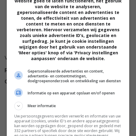
website goed te laten functioneren, het gebruik
van de website te analyseren,
gepersonaliseerde content en advertenties te
tonen, de effectiviteit van advertenties en
content te meten en onze diensten te
verbeteren. Hiervoor verzamelen wij gegevens
zoals unieke advertentie ID’s, geolocatie en
surfgedrag. Je kunt je cookie instellingen
wijzigen door het gebruik van onderstaande
'Meer opties' knop of via 'Privacy instellingen
Voor deze film is nog geen synopsis beschikbaar.
aanpassen' onderaan de website.
Regie
Dominique Maillet
.
Gepersonaliseerde advertenties en content,
advertentie- en contentmetingen,
doelgroepenonderzoek en ontwikkeling van diensten
Cast
Ronny Coutteure
,
Jacques
Roman
,
Michel Aumont
,
Franco
Informatie op een apparaat opslaan en/of openen
Interlenghi
,
Sacha Briquet
,
Philippe Noiret
,
Veronika Varga
,
Meer informatie
Manuel Blanc
,
Paulette Dubost
,
Uw persoonsgegevens worden verwerkt en informatie van uw
Corinne Clery
,
Bernard
apparaat (cookies, unieke ID's en andere apparaatgegevens)
kan worden opgeslagen door, geopend door en gedeeld met
Lajarrige
,
Fabienne Chaudat
,
332 partners of specifiek door deze site worden gebruikt. Wij
en onze partners kunnen precieze geolocatiegegevens