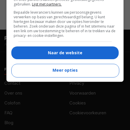
Pierre Vial
,
Gaëtan Wenders
,
gebruiken.
Lijst met partners.
Alexandre Shuat
.
Bepaalde leveranciers kunnen uw persoonsgegevens
verwerken op basis van gerechtvaardigd belang. U kunt
hiertegen bezwaar maken door uw opties hieronder te
beheren. Zoek onderaan deze pagina of in het sitemenu naar
een link om uw toestemming te beheren of in te trekken via de
privacy- en cookie-instellingen.
FilmTotaal.
Hét online filmoverzicht.
hosted by
Naar de website
FILMTOTAAL
BELEID
Meer opties
Contact
Privacy
Over ons
Voorwaarden
Colofon
Cookies
FAQ
Cookievoorkeuren
Blog