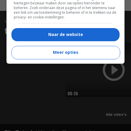
hiertegen bezwaar maken door uw opties hieronder te
beheren. Zoek onderaan deze pagina of in het sitemenu naar
een link om uw toestemming te beheren of in te trekken via de
privacy- en cookie-instellingen.
video
trailers & clips
Naar de website
TRAILER
Meer opties
00:36
Alle video's