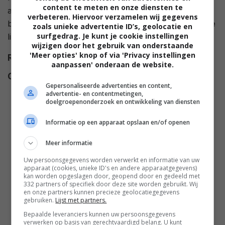
content te meten en onze diensten te
aantrekkelijke zielsverwant tegen en zal nu moeten
verbeteren. Hiervoor verzamelen wij gegevens
beslissen of haar "perfecte" verloofde echt haar ware
zoals unieke advertentie ID’s, geolocatie en
surfgedrag. Je kunt je cookie instellingen
liefde is.
wijzigen door het gebruik van onderstaande
'Meer opties' knop of via 'Privacy instellingen
Regie
Michael M. Scott
.
aanpassen' onderaan de website.
Cast
Jaclyn Smith
,
Tony Alcantar
,
Gepersonaliseerde advertenties en content,
Andrew W. Walker
,
Daryl
advertentie- en contentmetingen,
doelgroepenonderzoek en ontwikkeling van diensten
Shuttleworth
,
Colleen Wheeler
,
Arielle Kebbel
,
Kurt Max Runte
,
Informatie op een apparaat opslaan en/of openen
Anna Van Hooft
,
David Haydn-
Jones
,
Michael Karl Richards
,
Meer informatie
Matty Finochio
,
Kate Dion-
Uw persoonsgegevens worden verwerkt en informatie van uw
Richard
,
José Araujo
,
Laurie
apparaat (cookies, unieke ID's en andere apparaatgegevens)
kan worden opgeslagen door, geopend door en gedeeld met
Empey
,
Cortney Ewonus
,
332 partners of specifiek door deze site worden gebruikt. Wij
en onze partners kunnen precieze geolocatiegegevens
Winnie Cooper
,
Trent Pryor
,
gebruiken.
Lijst met partners.
Helen Sharp
.
Bepaalde leveranciers kunnen uw persoonsgegevens
verwerken op basis van gerechtvaardigd belang. U kunt