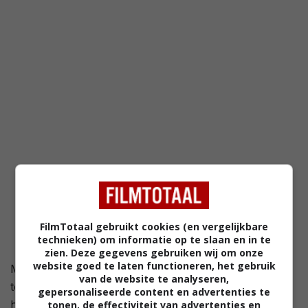
FilmTotaal gebruikt cookies (en vergelijkbare
technieken) om informatie op te slaan en in te
zien. Deze gegevens gebruiken wij om onze
website goed te laten functioneren, het gebruik
Met haar trouwdag snel naderend heeft een
van de website te analyseren,
toekomstige bruid twijfels over haar aanstaande
gepersonaliseerde content en advertenties te
huwelijk. Op een romantisch eiland komt ze een
tonen, de effectiviteit van advertenties en