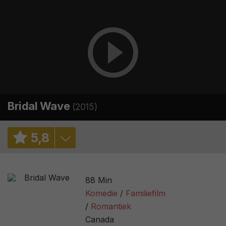
Bridal Wave
(2015)
5
,
8
6,5
/ 3064
88 Min
2,6
/ 19
Komedie
Familiefilm
Romantiek
Canada