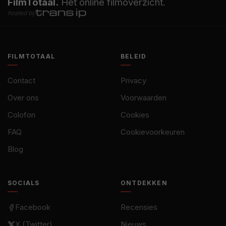
FilmTotaal.
Hét online filmoverzicht.
hosted by
FILMTOTAAL
BELEID
Contact
Privacy
Over ons
Voorwaarden
Colofon
Cookies
FAQ
Cookievoorkeuren
Blog
SOCIALS
ONTDEKKEN
Facebook
Recensies
X (Twitter)
Nieuws