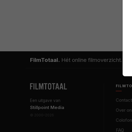
FilmTotaal.
Hét online filmoverzicht.
FILMT
Contact
Een uitgave van
Stillpoint Media
Over on
© 2000–2026
Colofon
FAQ