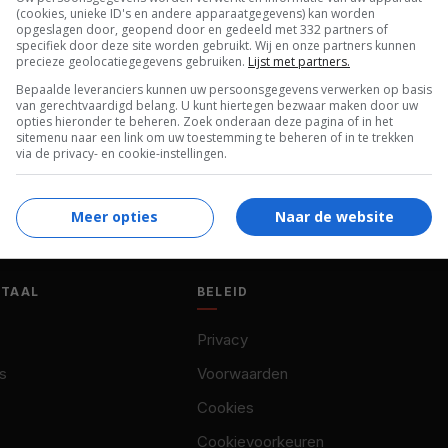
(cookies, unieke ID's en andere apparaatgegevens) kan worden
Matthes
,
Robert Finster
,
Nellie Thalbach
.
opgeslagen door, geopend door en gedeeld met 332 partners of
specifiek door deze site worden gebruikt. Wij en onze partners kunnen
precieze geolocatiegegevens gebruiken.
Lijst met partners.
Bepaalde leveranciers kunnen uw persoonsgegevens verwerken op basis
van gerechtvaardigd belang. U kunt hiertegen bezwaar maken door uw
opties hieronder te beheren. Zoek onderaan deze pagina of in het
sitemenu naar een link om uw toestemming te beheren of in te trekken
via de privacy- en cookie-instellingen.
Meer opties
Naar de website
OTAAL
BELEID
Privacy
s
Voorwaarden
Cookies
Cookievoorkeuren