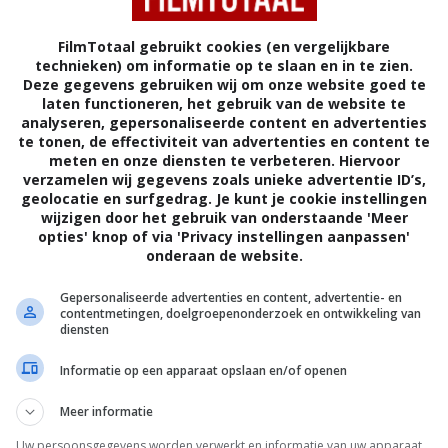
FilmTotaal gebruikt cookies (en vergelijkbare
technieken) om informatie op te slaan en in te zien.
Deze gegevens gebruiken wij om onze website goed te
laten functioneren, het gebruik van de website te
analyseren, gepersonaliseerde content en advertenties
te tonen, de effectiviteit van advertenties en content te
UUR
DRAMA
THRILLER
DUITSLAND
meten en onze diensten te verbeteren. Hiervoor
verzamelen wij gegevens zoals unieke advertentie ID’s,
geolocatie en surfgedrag. Je kunt je cookie instellingen
2,4
wijzigen door het gebruik van onderstaande 'Meer
/ 177
opties' knop of via 'Privacy instellingen aanpassen'
onderaan de website.
ildernis verandert in een dodelijk spel. Vijf ruziënde
Gepersonaliseerde advertenties en content, advertentie- en
onder verklaring achterna gezeten en opgejaagd
contentmetingen, doelgroepenonderzoek en ontwikkeling van
diensten
oze jager.
Informatie op een apparaat opslaan en/of openen
Thomas Sieben
.
Meer informatie
Maria Ehrich
,
David Kross
,
Klaus
Steinbacher
,
Hanno Koffler
,
Yung Ngo
,
Livia
Uw persoonsgegevens worden verwerkt en informatie van uw apparaat