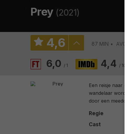
Prey
(2021)
4
,
6
87 MIN
AVONT
6,0
4,4
/ 1
/ 10615
Een reisje naar de w
wandelaar worden z
door een meedogenl
Regie
Cast