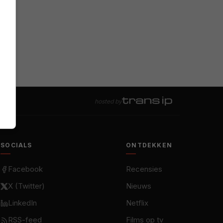
hosted by
SOCIALS
ONTDEKKEN
Facebook
Recensies
X (Twitter)
Nieuws
LinkedIn
Netflix
RSS-feed
Films op tv