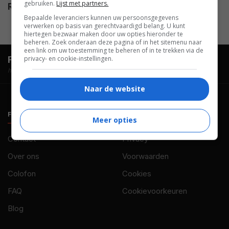
gebruiken.
Lijst met partners.
Release
22.11.2019
Bepaalde leveranciers kunnen uw persoonsgegevens
verwerken op basis van gerechtvaardigd belang. U kunt
hiertegen bezwaar maken door uw opties hieronder te
beheren. Zoek onderaan deze pagina of in het sitemenu naar
een link om uw toestemming te beheren of in te trekken via de
FilmTotaal.
Hét online filmoverzicht.
privacy- en cookie-instellingen.
hosted by
Naar de website
FILMTOTAAL
BELEID
Meer opties
Contact
Privacy
Over ons
Voorwaarden
Colofon
Cookies
FAQ
Cookievoorkeuren
Blog