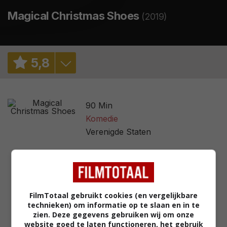
Magical Christmas Shoes
(2019)
5
,
8
6,3
/ 756
90 Min
2,7
/ 10
Komedie
Verenigde Staten
FilmTotaal gebruikt cookies (en vergelijkbare
technieken) om informatie op te slaan en in te
zien. Deze gegevens gebruiken wij om onze
website goed te laten functioneren, het gebruik