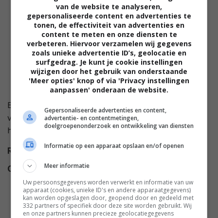
van de website te analyseren,
gepersonaliseerde content en advertenties te
tonen, de effectiviteit van advertenties en
content te meten en onze diensten te
verbeteren. Hiervoor verzamelen wij gegevens
zoals unieke advertentie ID’s, geolocatie en
surfgedrag. Je kunt je cookie instellingen
wijzigen door het gebruik van onderstaande
'Meer opties' knop of via 'Privacy instellingen
aanpassen' onderaan de website.
Een paar magische schoenen veranderen Noelle's
Gepersonaliseerde advertenties en content,
vakantie waardoor ze haar kerstgevoel kan
advertentie- en contentmetingen,
doelgroepenonderzoek en ontwikkeling van diensten
herontdekken en de liefde kan vinden.
Informatie op een apparaat opslaan en/of openen
Regie
Robin Dunne
.
Meer informatie
Cast
Drew Nelson
,
Genelle Williams
,
Howard Hoover
,
Damon
Uw persoonsgegevens worden verwerkt en informatie van uw
apparaat (cookies, unieke ID's en andere apparaatgegevens)
Runyan
,
Erin Karpluk
,
Connie
kan worden opgeslagen door, geopend door en gedeeld met
332 partners of specifiek door deze site worden gebruikt. Wij
Wang
,
Chris Tarpos
.
en onze partners kunnen precieze geolocatiegegevens