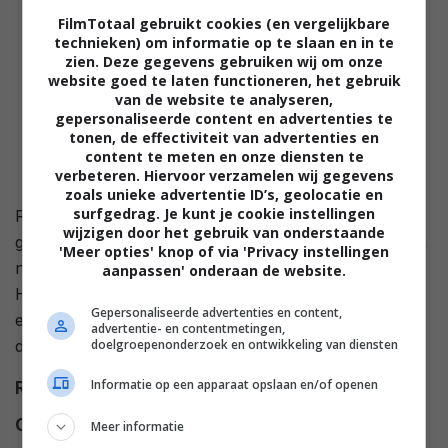
FilmTotaal gebruikt cookies (en vergelijkbare
technieken) om informatie op te slaan en in te
zien. Deze gegevens gebruiken wij om onze
website goed te laten functioneren, het gebruik
van de website te analyseren,
gepersonaliseerde content en advertenties te
tonen, de effectiviteit van advertenties en
content te meten en onze diensten te
verbeteren. Hiervoor verzamelen wij gegevens
zoals unieke advertentie ID’s, geolocatie en
surfgedrag. Je kunt je cookie instellingen
Ruby wil modeontwerper worden en Holly wil een
wijzigen door het gebruik van onderstaande
goede baan om haar familie te helpen. Ze gaan samen
'Meer opties' knop of via 'Privacy instellingen
naar Chicago en vinden werk als bunny in Hug
aanpassen' onderaan de website.
Hefners Playboy-emperium. Holly ziet een kans om
Gepersonaliseerde advertenties en content,
een ster te worden maar Ruby wordt afhankelijk van
advertentie- en contentmetingen,
doelgroepenonderzoek en ontwikkeling van diensten
drugs
Informatie op een apparaat opslaan en/of openen
Regie
Randall Miller
.
Cast
Rhea Perlman
,
Bill Lake
,
Marilu
Meer informatie