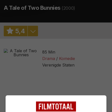
A Tale of Two Bunnies
(2000)
5
,
4
5,4
/ 344
85 Min
Drama
Komedie
Verenigde Staten