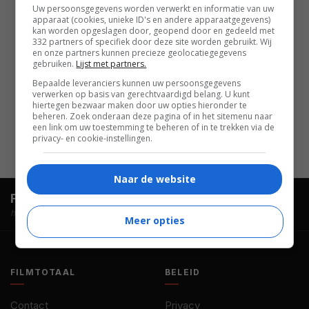
Henner
,
Brett Heard
,
Kevin
Uw persoonsgegevens worden verwerkt en informatie van uw
Jubinville
,
Gerry Mendicino
,
apparaat (cookies, unieke ID's en andere apparaatgegevens)
kan worden opgeslagen door, geopend door en gedeeld met
Michael Capellupo
,
Patrick
332 partners of specifiek door deze site worden gebruikt. Wij
en onze partners kunnen precieze geolocatiegegevens
Chilvers
,
Shane Daly
,
Marina
gebruiken.
Lijst met partners.
Black
,
Julie Condra
,
Mark
Bepaalde leveranciers kunnen uw persoonsgegevens
Famiglietti
,
Jonathan Cuthill
,
verwerken op basis van gerechtvaardigd belang. U kunt
hiertegen bezwaar maken door uw opties hieronder te
Mark Harapiak
,
Meredith
beheren. Zoek onderaan deze pagina of in het sitemenu naar
Marshall
.
een link om uw toestemming te beheren of in te trekken via de
privacy- en cookie-instellingen.
Naar de website
FilmTotaal.
Hét online filmoverzicht.
hosted by
Meer opties
FILMTOTAAL
BELEID
Contact
Privacy