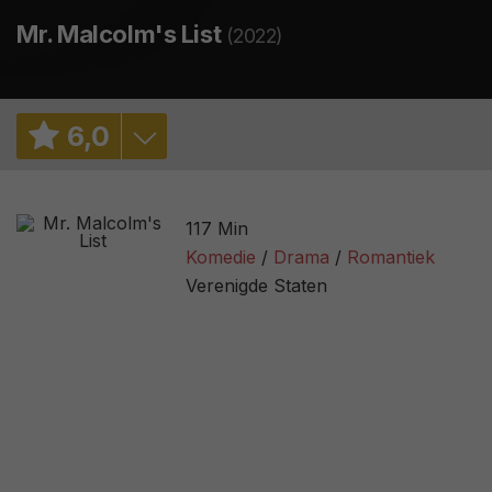
Mr. Malcolm's List
(2022)
6
,
0
6,0
/ 6968
117 Min
83%
/ 117
Komedie
Drama
Romantiek
Verenigde Staten
2,4
/ 19
65
/ 31