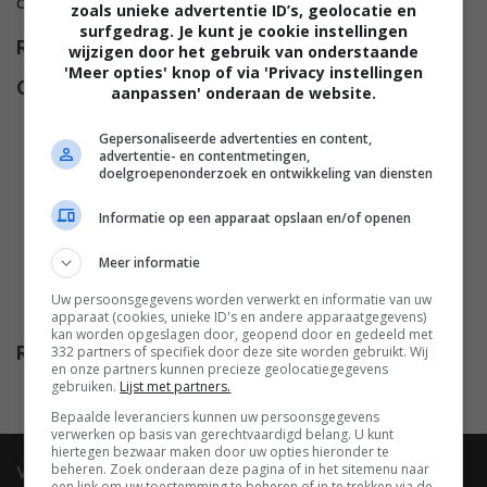
oplichtster.
zoals unieke advertentie ID’s, geolocatie en
surfgedrag. Je kunt je cookie instellingen
Regie
Emma Holly Jones
.
wijzigen door het gebruik van onderstaande
'Meer opties' knop of via 'Privacy instellingen
Cast
Doña Croll
,
Sophie Vavasseur
,
aanpassen' onderaan de website.
Gerry O'Brien
,
Dawn Bradfield
,
Gepersonaliseerde advertenties en content,
Freida Pinto
,
Oliver Jackson-
advertentie- en contentmetingen,
Cohen
,
Zawe Ashton
,
Sianad
doelgroepenonderzoek en ontwikkeling van diensten
Gregory
,
Theo James
,
Naoko
Informatie op een apparaat opslaan en/of openen
Mori
,
Divian Ladwa
,
Sope Dirisu
,
Danielle Ryan
,
Ashley Park
,
Meer informatie
Aisling Doyle
,
Tia Ann Jain
,
Uw persoonsgegevens worden verwerkt en informatie van uw
Emma Willis
,
Derek Carroll
.
apparaat (cookies, unieke ID's en andere apparaatgegevens)
kan worden opgeslagen door, geopend door en gedeeld met
Release
332 partners of specifiek door deze site worden gebruikt. Wij
01.07.2022
en onze partners kunnen precieze geolocatiegegevens
gebruiken.
Lijst met partners.
Bepaalde leveranciers kunnen uw persoonsgegevens
verwerken op basis van gerechtvaardigd belang. U kunt
hiertegen bezwaar maken door uw opties hieronder te
video
beheren. Zoek onderaan deze pagina of in het sitemenu naar
een link om uw toestemming te beheren of in te trekken via de