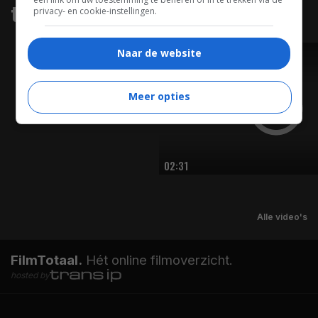
trailers & clips
privacy- en cookie-instellingen.
Naar de website
TRAILER
Meer opties
02:31
Alle video's
FilmTotaal.
Hét online filmoverzicht.
hosted by