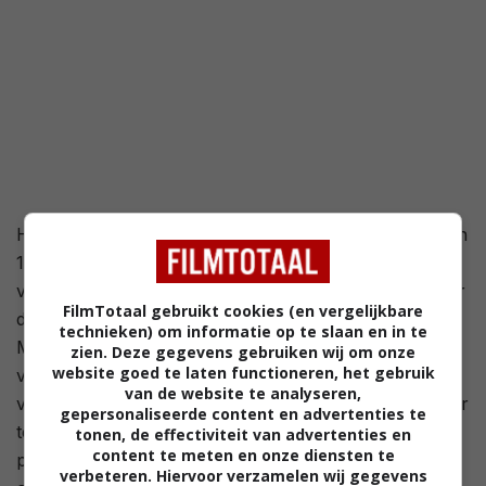
Het verhaal speelt zich af in het Engeland van de jaren
1800. Wanneer ze niet voldoet aan één van zijn eisen
voor een bruid, wordt Julia Thistlewaite gedumpt door
FilmTotaal gebruikt cookies (en vergelijkbare
de meest begeerde vrijgezel van Londen, dhr.
technieken) om informatie op te slaan en in te
Malcolm. Omdat ze zich vernederd voelt en
zien. Deze gegevens gebruiken wij om onze
website goed te laten functioneren, het gebruik
vastbesloten is wraak te nemen, overtuigt ze haar
van de website te analyseren,
vriendin Selina Dalton om de rol van zijn ideale partner
gepersonaliseerde content en advertenties te
te spelen. Al snel vraagt dhr. Malcolm zich af of hij de
tonen, de effectiviteit van advertenties en
content te meten en onze diensten te
perfecte vrouw heeft gevonden, of een gewiekste
verbeteren. Hiervoor verzamelen wij gegevens