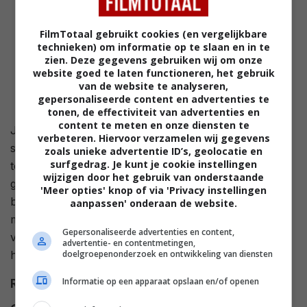
FilmTotaal gebruikt cookies (en vergelijkbare
technieken) om informatie op te slaan en in te
zien. Deze gegevens gebruiken wij om onze
website goed te laten functioneren, het gebruik
van de website te analyseren,
gepersonaliseerde content en advertenties te
tonen, de effectiviteit van advertenties en
content te meten en onze diensten te
Jess en Ben hebben een fantastische eerste date
verbeteren. Hiervoor verzamelen wij gegevens
samen, maar onderweg naar huis slaat het noodlot
zoals unieke advertentie ID’s, geolocatie en
surfgedrag. Je kunt je cookie instellingen
toe: Jess komt om het leven bij een ongeval. Haar
wijzigen door het gebruik van onderstaande
geest blijft echter ronddwalen en samen met haar
'Meer opties' knop of via 'Privacy instellingen
beste vriendin Kara, de enige die haar nog kan zien,
aanpassen' onderaan de website.
moet Jess enkele onafgewerkte dingen uit haar leven
Gepersonaliseerde advertenties en content,
voltooien, vooraleer ze kan doorreizen naar het
advertentie- en contentmetingen,
doelgroepenonderzoek en ontwikkeling van diensten
hiernamaals.
Informatie op een apparaat opslaan en/of openen
Regie
Theresa Bennett
.