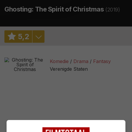
Ghosting: The Spirit of Christmas
(2019)
5
,
2
5,8
/ 977
Komedie
Drama
Fantasy
2,3
/ 4
Verenigde Staten